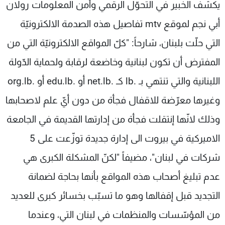
يكشف الخبير في التحوّل الرقمي وأمن المعلومات رولان
أبي نجم لموقع mtv تفاصيل هذه الصدمة الالكترونيّة
التي حلّت بلبنان، شارحاً: "كلّ المواقع الالكترونيّة التي من
المفترض أن تكون لبنانية وخاضعة لرقابة ولحماية الدّولة
اللبنانية والتي تنتهي بـ .lb كـ .net.lb أو .edu.lb أو .org.lb
وغيرها معرّضة للاقفال فجأة من دون أيّ علم لاصحابها
وذلك لانّها إنتقلت فجأة من إدارتها القديمة في الجامعة
الاميركية في بيروت الى إدارة جديدة توزّعت على 5
شركات في لبنان"، مضيفاً "لكنّ المشكلة الكبرى هي
عدم تبليغ أصحاب هذه المواقع بأنها بحاجة لضمانة
التجديد قبل إقفالها وهو ما تسبّب بخسائر كبرى للعديد
من المؤسّسات والمنظمات في لبنان التي، وعندما