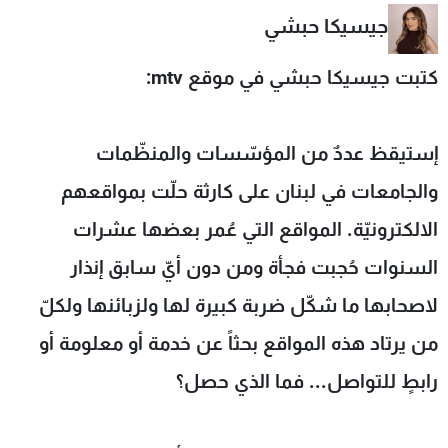
شاهد البرامج
جيسيكا حبشي
الترددات
كتبت جيسيكا حبشي في موقع mtv:
عن MTV
وظائف
الإنـتـاج
تواصل معنا
إستيقظ عددٌ من المؤسّسات والمنظّمات
لاعلاناتكم
شروط الإسـتخدام
سياسة الخصوصية
والجامعات في لبنان على كارثة حلّت بمواقعهم
الالكترونيّة. المواقع التي عُمر بعضها عشرات
السنوات حُجبت فجأة ومن دون أيّ سابق إنذار
لاصحابها ما شكّل ضربة كبيرة لها ولزبائنها ولكلّ
من يرتاد هذه المواقع بحثاً عن خدمة أو معلومة أو
رابطٍ للتواصل... فما الذي حصل؟