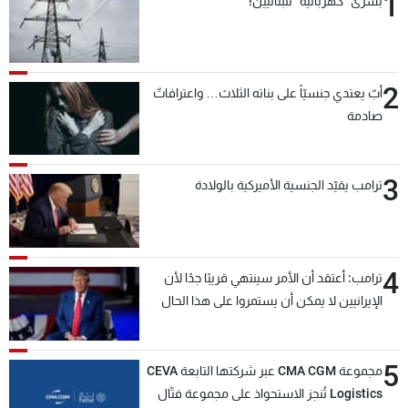
1
بشرى "كهربائية" للبنانيين!
2
أبٌ يعتدي جنسيّاً على بناته الثلاث… واعترافاتٌ
صادمة
3
ترامب يقيّد الجنسية الأميركية بالولادة
4
ترامب: أعتقد أن الأمر سينتهي قريبًا جدًا لأن
الإيرانيين لا يمكن أن يستمروا على هذا الحال
5
مجموعة CMA CGM عبر شركتها التابعة CEVA
Logistics تُنجز الاستحواذ على مجموعة فتّال