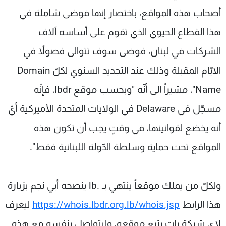
أصحاب هذه المواقع، باختصار إنها فوضى شاملة في
هذا القطاع الحيوي الذي تقوم على أساسه آلاف
الشركات في لبنان، فوضى سوف تتوالى فصولاً في
الايّام المقبلة وذلك عند التجديد السنوي لكلّ Domain
Name"، مشيراً الى أنّه "وبحسب موقع lbdr، فإنّه
مسجّل في Delaware في الولايات المتحدة الأميركية أيّ
أنه يخضع لقوانينها، في وقتٍ يجب أن تكون هذه
المواقع تحت حماية وسلطة الدّولة اللبنانية فقط".
ولكلّ من يملك موقعاً ينتهي بـ .lb ينصحه أبي نجم بزيارة
هذا الرابط
https://whois.lbdr.org.lb/whois.jsp
ليعرف
لاي شركة بات يتبع موقعه، وليتواصل بنفسه مع هذه