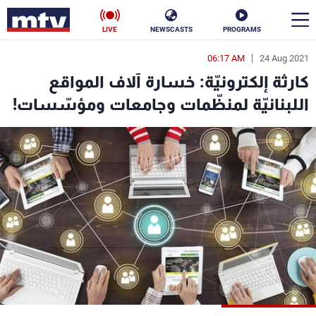
LIVE
NEWSCASTS
PROGRAMS
06:17 AM
24 Aug 2021
en
كارثة إلكترونيّة: خسارة آلاف المواقع
الأخبار
اللبنانيّة لمنظّمات وجامعات ومؤسّسات!
سياسة
ناس
إقتصاد
فن
منوعات
رياضة
كأس العالم
البرامج
جدول البرامج