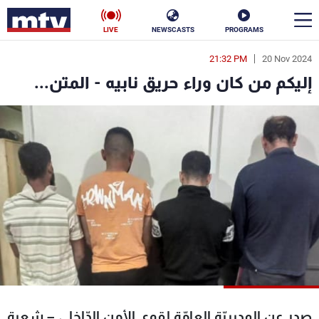
LIVE
NEWSCASTS
PROGRAMS
21:32 PM
20 Nov 2024
en
إليكم من كان وراء حريق نابيه - المتن...
الأخبار
سياسة
ناس
إقتصاد
فن
منوعات
رياضة
كأس العالم
البرامج
صدر عن المديريّة العامّة لقوى الأمن الدّاخلي – شعبة
جدول البرامج