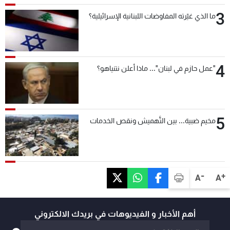
3
ما الذي غيّرته المفاوضات اللبنانية الإسرائيلية؟
4
"عمل حازم في لبنان"... ماذا أعلن نتنياهو؟
5
مخيم ضبية... بين التَّهميش ونقص الخدمات
-
+
A
A
أهم الأخبار و الفيديوهات في بريدك الالكتروني