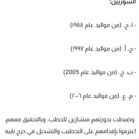
السوريين:
- ا. ح. (من مواليد عام ۱۹۸۸)
- ح. أ. (من مواليد عام ۱۹۹۷)
- ب. خ. (من مواليد عام 2005)
- م. ع. (من مواليد عام ٢٠٠٦)
وضبطت بحوزتهم منشارَين للحطب. وبالتحقيق معهم،
اعترفوا بإقدامهم على التحطيب والتشحيل في حرج نابيه