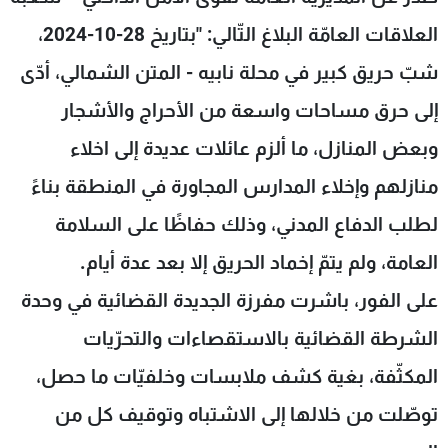
شاهد البرامج
العلاقات العامّة البلاغ التّالي: "بتاريخ 28-10-2024،
الترددات
شبّ حريق كبير في محلة نابيه - المتن الشمالي، أدّى
إلى حرق مساحات واسعة من الأحراج والأشجار
عن MTV
وظائف
الإنـتـاج
تواصل معنا
وبعض المنازل، ما ألزم عائلات عديدة إلى اخلاء
لاعلاناتكم
شروط الإسـتخدام
سياسة الخصوصية
منازلهم وإخلاء المدارس المجاورة في المنطقة بناءً
لطلب الدفاع المدني، وذلك حفاظًا على السلامة
العامة، ولم يتمّ إخماد الحريق إلا بعد عدة أيام.
على الفور، باشرت مفرزة الجديدة القضائية في وحدة
الشرطة القضائية بالاستقصاءات والتحرّيات
المكثّفة، بغية كشف ملابسات وخلفيّات ما حصل،
توصّلت من خلالها إلى الاشتباه وتوقيف كل من