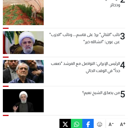
وذخائر
3
نائب "الثنائي" يردّ على قاسم... ونائب "الحزب"
عن عون: "انشالله خير"
4
الرئيس الإيراني: التواصل مع المرشد "صعب
جداً" في الوقت الحالي
5
من يصدّق الشيخ نعيم؟
-
+
A
A