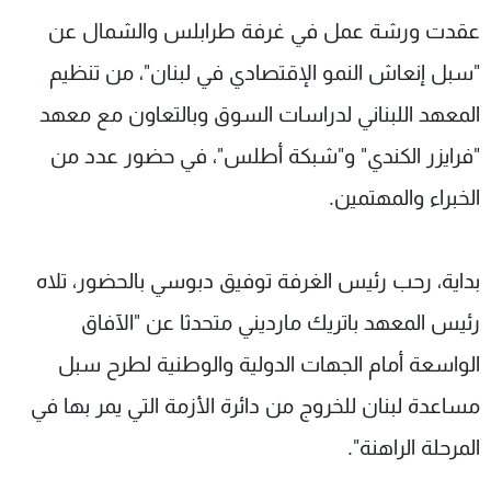
شاهد البرامج
عقدت ورشة عمل في غرفة طرابلس والشمال عن
الترددات
"سبل إنعاش النمو الإقتصادي في لبنان"، من تنظيم
المعهد اللبناني لدراسات السوق وبالتعاون مع معهد
عن MTV
وظائف
الإنـتـاج
تواصل معنا
"فرايزر الكندي" و"شبكة أطلس"، في حضور عدد من
لاعلاناتكم
شروط الإسـتخدام
الخبراء والمهتمين.
سياسة الخصوصية
بداية، رحب رئيس الغرفة توفيق دبوسي بالحضور، تلاه
رئيس المعهد باتريك مارديني متحدثا عن "الآفاق
الواسعة أمام الجهات الدولية والوطنية لطرح سبل
مساعدة لبنان للخروج من دائرة الأزمة التي يمر بها في
المرحلة الراهنة".