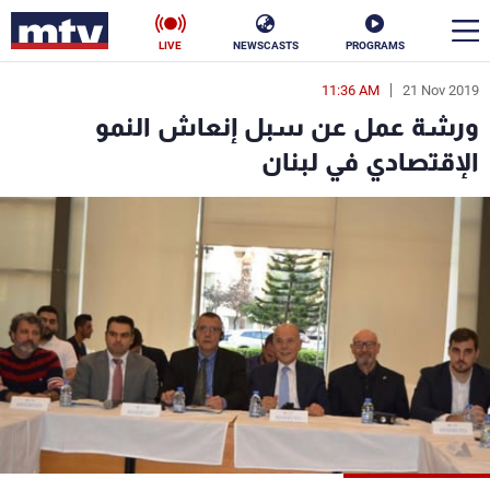
LIVE
NEWSCASTS
PROGRAMS
11:36 AM
21 Nov 2019
en
ورشة عمل عن سبل إنعاش النمو
الأخبار
الإقتصادي في لبنان
سياسة
ناس
إقتصاد
فن
منوعات
رياضة
كأس العالم
البرامج
جدول البرامج