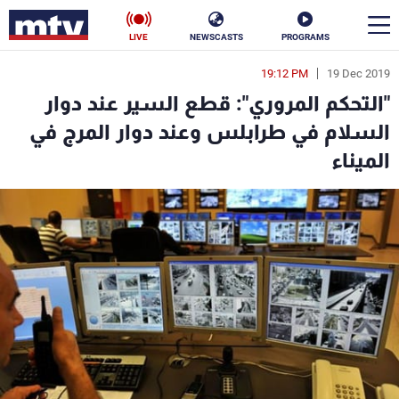
LIVE
NEWSCASTS
PROGRAMS
19:12 PM
19 Dec 2019
en
"التحكم المروري": قطع السير عند دوار
الأخبار
السلام في طرابلس وعند دوار المرج في
الميناء
سياسة
ناس
إقتصاد
فن
منوعات
رياضة
كأس العالم
البرامج
جدول البرامج