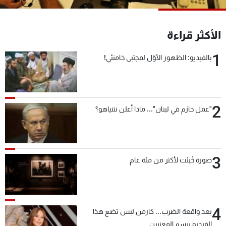
شاهد البرامج
الترددات
الأكثر قراءة
1
بالفيديو: الظهور الأوّل لمجتبى خامنئي!
عن MTV
وظائف
الإنـتـاج
تواصل معنا
لاعلاناتكم
شروط الإسـتخدام
سياسة الخصوصية
2
"عمل حازم في لبنان"... ماذا أعلن نتنياهو؟
3
صورة خُبئت لأكثر من مئة عام
4
بعد واقعة الضرب... كارمن لبس تضع هذا
الفيديو برسم المعنيين