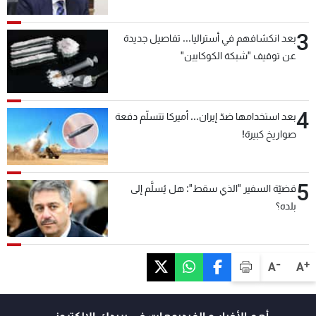
3
بعد انكشافهم في أستراليا... تفاصيل جديدة
عن توقيف "شبكة الكوكايين"
4
بعد استخدامها ضدّ إيران... أميركا تتسلّم دفعة
صواريخ كبيرة!
5
قضيّة السفير "الذي سقط": هل يُسلَّم إلى
بلده؟
-
+
A
A