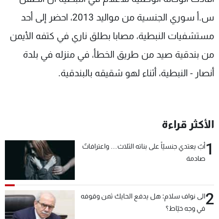
شاهد البرامج
س.أ سوري الجنسية من مواليد 2013، احضر إلى أحد
الترددات
مستشفيات النبطية، مصابا بطلق ناري في كتفه الأيمن
من بندقية صيد من طريق الخطأ، في منزله في بلدة
عن MTV
وظائف
الإنـتـاج
تواصل معنا
أنصار - النبطية، أثناء لهو شقيقه بالبندقية.
لاعلاناتكم
شروط الإسـتخدام
سياسة الخصوصية
الأكثر قراءة
1
أبٌ يعتدي جنسيّاً على بناته الثلاث… واعترافاتٌ
صادمة
2
الى نواف سلام: هل يدفع الحايك ثمن وقوفه
في وجه خيّاط؟