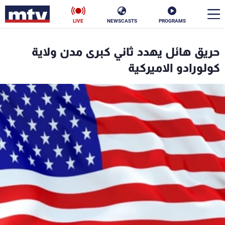
LIVE
NEWSCASTS
PROGRAMS
en
حريق هائل يهدد ثاني كبرى مدن ولاية
الأخبار
كولورادو الاميركية
سياسة
ناس
إقتصاد
فن
منوعات
رياضة
كأس العالم
البرامج
جدول البرامج