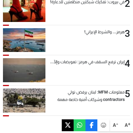
2
في بيروت: تفكيك شبكتين منظّمتين للدعارة!
3
هرمز... والشرط الإيراني!
4
إيران ترفع السقف في هرمز: تعويضات وإلّا...
5
معلومات MFM: لبنان يرفض تولي
contractors وشركات أمنية خاصة مهمة
التحقق من نزع سلاح "حزب الله"
-
+
A
A