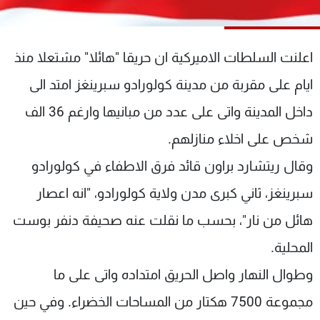
شاهد البرامج
الترددات
اعلنت السلطات الاميركية ان حريقا "هائلا" مشتعلا منذ
عن MTV
وظائف
ايام على مقربة من مدينة كولورادو سبرينغز امتد الى
الإنـتـاج
تواصل معنا
داخل المدينة واتى على عدد من مبانيها وارغم 36 الف
لاعلاناتكم
شروط الإسـتخدام
سياسة الخصوصية
شخص على اخلاء منازلهم.
وقال ريتشارد براون قائد فرق الاطفاء في كولورادو
سبرينغز، ثاني كبرى مدن ولاية كولورادو، "انه اعصار
هائل من نار"، بحسب ما نقلت عنه صحيفة دنفر بوست
المحلية.
وطوال النهار واصل الحريق امتداده واتى على ما
مجموعة 7500 هكتار من المساحات الخضراء. وفي حين