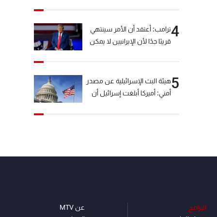
خيّاط؟
4
ترامب: أعتقد أن الأمر سينتهي
قريبًا جدًا لأن الإيرانيين لا يمكن
أن يستمروا على هذا الحال
5
هيئة البث الإسرائيلية عن مصدر
أمني: أميركا أبلغت إسرائيل أن
"حزب الله" لم يخرق وقف إطلاق
النار أمس في مجدل زون
وطلبت منها عدم التصعيد
خشية أن يؤثر ذلك على
مفاوضات روما
البرامج
عن MTV