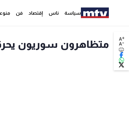
سياسة
ناس
إقتصاد
فن
منوع
+
A
متظاهرون سوريون يحرقو
-
A