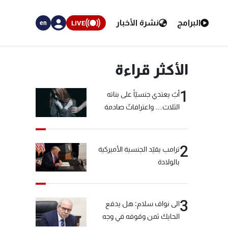
البرامج
نشرة الأخبار
LIVE
en
الأكثر قراءة
1
أبٌ يعتدي جنسيّاً على بناته
الثلاث… واعترافاتٌ صادمة
2
ترامب يقيّد الجنسية الأميركية
بالولادة
3
الى نواف سلام: هل يدفع
الحايك ثمن وقوفه في وجه