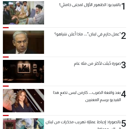
1
بالفيديو: الظهور الأوّل لمجتبى خامنئي!
شاهد البرامج
الترددات
2
عن MTV
وظائف
"عمل حازم في لبنان"... ماذا أعلن نتنياهو؟
الإنـتـاج
تواصل معنا
لاعلاناتكم
شروط الإسـتخدام
سياسة الخصوصية
3
صورة خُبئت لأكثر من مئة عام
4
بعد واقعة الضرب... كارمن لبس تضع هذا
الفيديو برسم المعنيين
5
بالصورة: إحباط عمليّة تهريب مخدّرات من لبنان