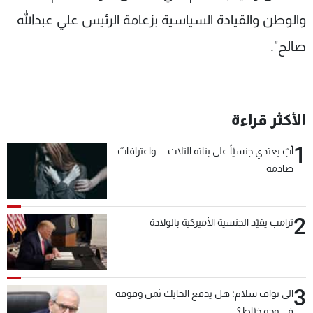
شاهد البرامج
والوطن والقيادة السياسية بزعامة الرئيس علي عبدالله
الترددات
صالح".
عن MTV
وظائف
الإنـتـاج
تواصل معنا
لاعلاناتكم
شروط الإسـتخدام
الأكثر قراءة
سياسة الخصوصية
1
أبٌ يعتدي جنسيّاً على بناته الثلاث… واعترافاتٌ
صادمة
2
ترامب يقيّد الجنسية الأميركية بالولادة
3
الى نواف سلام: هل يدفع الحايك ثمن وقوفه
في وجه خيّاط؟