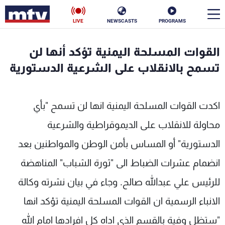
LIVE
NEWSCASTS
PROGRAMS
en
القوات المسلحة اليمنية تؤكد أنها لن
الأخبار
تسمح بالانقلاب على الشرعية الدستورية
سياسة
ناس
اكدت القوات المسلحة اليمنية انها لن تسمح "بأي
إقتصاد
فن
محاولة للانقلاب على الديموقراطية والشرعية
منوعات
رياضة
الدستورية" أو المساس بأمن الوطن والمواطنين بعد
كأس العالم
انضمام عشرات الضباط الى "ثورة الشباب" المناهضة
للرئيس علي عبدالله صالح. وجاء في بيان نشرته وكالة
الانباء الرسمية ان القوات المسلحة اليمنية تؤكد انها
البرامج
"ستظل وفية بالقسم الذي اداه كل افرادها امام الله
جدول البرامج