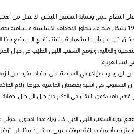
النظام الليبي وحماية المدنيين الليبيين، لا يقلل من أهمي
التنبه والحذر من مخاطر استغلال تطبيق القرار 1973 بشكل منحرف، يتجاوز الاهداف الاساسية والسامية بح
قيق غايات ومآرب استعمارية دفينة، تؤدي الى وضع هذا الب
نفطية والمالية، وتوقع الشعب الليبي الطيّب في حبال الفت
ليبيا العزيزة·
ن، ان وجود هؤلاء في السلطة على امتداد عقود من الزمن
ان الشعوب هي اشبه بقطعان الماشية يديرها ازلام الحاكم
لي فهم يتمسكون بالبقاء في الحكم من جيل الى جيل، حماية
ع ثورة الشعب الليبي الأبي، كانا وراء هذا الدخول الدولي 
ينا الاعتراف بأهمية صياغة موقف عربي يستدرك مخاطر التوغل