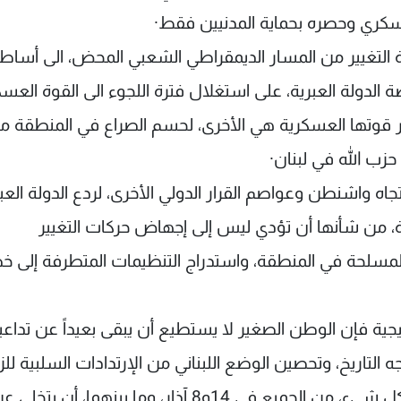
لعسكري وحصره بحماية المدنيين فقط·
التغيير من المسار الديمقراطي الشعبي المحض، الى أساط
الدولة العبرية، على استغلال فترة اللجوء الى القوة العسك
فر قوتها العسكرية هي الأخرى، لحسم الصراع في المنطقة م
زب الله في لبنان·
جاه واشنطن وعواصم القرار الدولي الأخرى، لردع الدولة العب
ة، من شأنها أن تؤدي ليس إلى إجهاض حركات التغيير
لمسلحة في المنطقة، واستدراج التنظيمات المتطرفة إلى 
يجية فإن الوطن الصغير لا يستطيع أن يبقى بعيداً عن تداعي
لتاريخ، وتحصين الوضع اللبناني من الإرتدادات السلبية للزل
السياسي الذي يجتاح المنطقة، يتطلب أولاً، وقبل كل شيء، من الجميع في 14و8 آذار، وما بينهما، أن يتخل