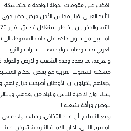
القضاء على مقومات الدولة الواحدة والمتماسكة·
التأييد العربي لقرار مجلس الأمن فرض حظر جوي على 
المدنيين من جنون حاكم على حافة السقوط، الى تح
العربي تحت وصاية دولية تنهب الخيرات والثروات ال
والفرقة، بما يهدد وحدة الشعب والارض والدولة في 
مشكلة الشعوب العربية مع بعض الحكام المستبدي
يجعلهم يتخيلون ان الأوطان أصبحت مزارع لهم، و
يشاء، وان لا حياة للناس وللبلد من بعدهم، وبالتا
للوطن ورأفة بشعبه!!
ومع التسليم بأن عناد القذافي، وصلف اولاده في قم
المسرح الليبي، الا ان الامانة التاريخية تفرض عل