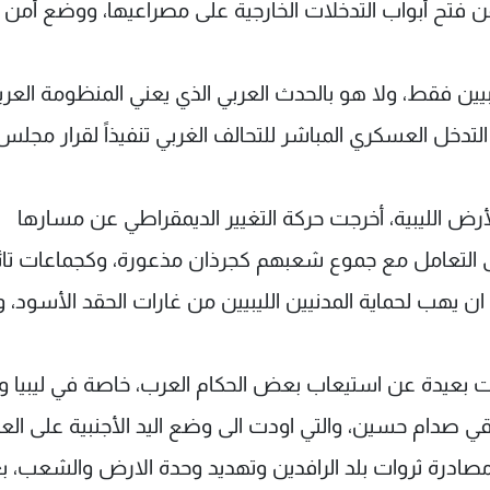
عن فتح أبواب التدخلات الخارجية على مصراعيها، ووضع أمن ال
يبيين فقط، ولا هو بالحدث العربي الذي يعني المنظومة العرب
التدخل العسكري المباشر للتحالف الغربي تنفيذاً لقرار مجلس
لأرض الليبية، أخرجت حركة التغيير الديمقراطي عن مسارها
على التعامل مع جموع شعبهم كجرذان مذعورة، وكجماعات تا
ان يهب لحماية المدنيين الليبيين من غارات الحقد الأسود، 
زالت بعيدة عن استيعاب بعض الحكام العرب، خاصة في ليبيا وا
ي صدام حسين، والتي اودت الى وضع اليد الأجنبية على العر
مصادرة ثروات بلد الرافدين وتهديد وحدة الارض والشعب، ب