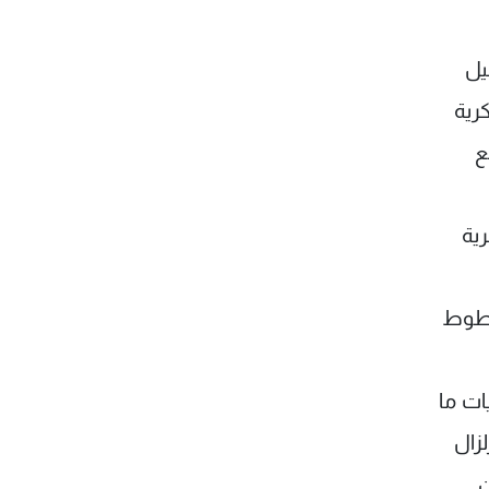
يل
رية
ع
رية
خطوط
ات ما
زال
ى عن