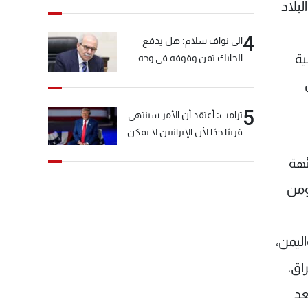
بلاد
4
الى نواف سلام: هل يدفع
ية
الحايك ثمن وقوفه في وجه
خيّاط؟
5
ترامب: أعتقد أن الأمر سينتهي
قريبًا جدًا لأن الإيرانيين لا يمكن
أن يستمروا على هذا الحال
ئهة
ومن
ليمن،
اق،
عد