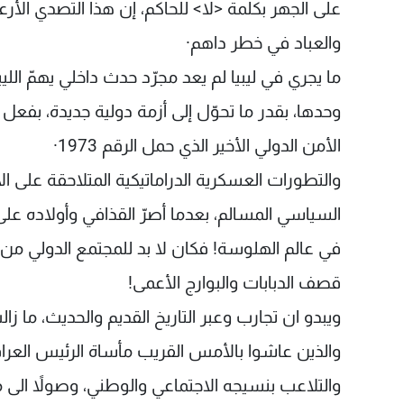
على الجهر بكلمة <لا> للحاكم، إن هذا التصدي الأر
والعباد في خطر داهم·
ما يجري في ليبيا لم يعد مجرّد حدث داخلي يهمّ الل
وحدها، بقدر ما تحوّل إلى أزمة دولية جديدة، بفعل 
الأمن الدولي الأخير الذي حمل الرقم 1973·
والتطورات العسكرية الدراماتيكية المتلاحقة على ا
السياسي المسالم، بعدما أصرّ القذافي وأولاده 
في عالم الهلوسة! فكان لا بد للمجتمع الدولي من 
قصف الدبابات والبوارج الأعمى!
ويبدو ان تجارب وعبر التاريخ القديم والحديث، ما 
والذين عاشوا بالأمس القريب مأساة الرئيس العراق
والتلاعب بنسيجه الاجتماعي والوطني، وصولاً الى 