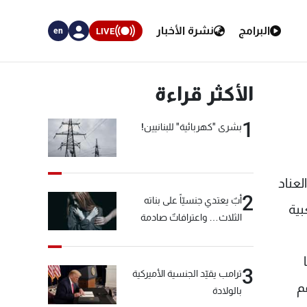
البرامج
نشرة الأخبار
LIVE
en
الأكثر قراءة
1
بشرى "كهربائية" للبنانيين!
لعناد
2
أبٌ يعتدي جنسيّاً على بناته
بية
الثلاث… واعترافاتٌ صادمة
3
ترامب يقيّد الجنسية الأميركية
م
بالولادة