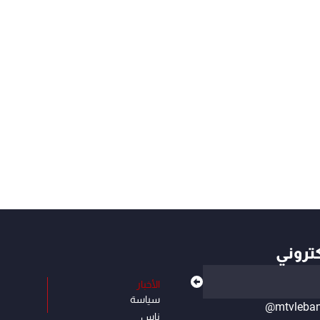
كتروني
الأخبار
سياسة
@mtvleba
ناس