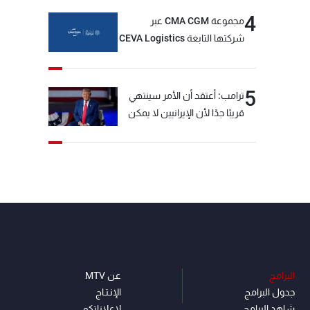
4
مجموعة CMA CGM عبر
شركتها التابعة CEVA Logistics
تُنجز الاستحواذ على مجموعة
فتّال
5
ترامب: أعتقد أن الأمر سينتهي
قريبًا جدًا لأن الإيرانيين لا يمكن
أن يستمروا على هذا الحال
البرامج
عن MTV
جدول البرامج
الإنـتـاج
شاهد البرامج
لاعلاناتكم