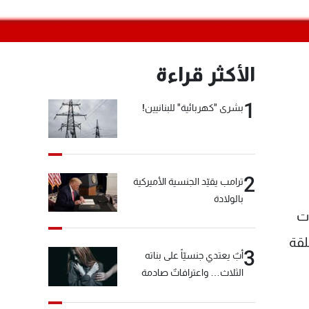
الأكثر قراءة
1
بشرى "كهربائية" للبنانيين!
2
ترامب يقيّد الجنسية الأميركية
بالولادة
ات
لقة
3
أبٌ يعتدي جنسيّاً على بناته
الثلاث… واعترافاتٌ صادمة