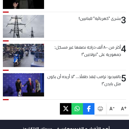
3
بشرى "كهربائية" للبنانيين!
4
أكثر من ٨٠٠ ألف دراجة نصفها غير مسجّل:
جمهورية على "دولابَين"!
5
بالفيديو: ترامب يُنقذ طفلاً... "لا أريده أن يكون
مثل بايدن"!
-
+
A
A
أهم الأخبار و الفيديوهات في بريدك الالكتروني