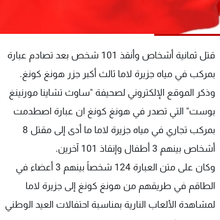
شاهد البرامج
الترددات
قتل ثمانية أشخاص وأنقذ 101 شخص بعد تصادم عبارة
عن MTV
وظائف
الإنـتـاج
تواصل معنا
بمركب في مياه جزيرة لاما ثالث أكبر جزر هونغ كونغ.
لاعلاناتكم
شروط الإسـتخدام
سياسة الخصوصية
وذكر الموقع الإلكتروني لصحيفة "ساوث تشاينا مورنينغ
بوست" التي تصدر في هونغ كونغ ان عبارة اصطدمت
بمركب تجاري في مياه جزيرة لاما ما أدى إلى مقتل 8
أشخاص بينهم 3 أطفال وإنقاذ 101 آخرين.
وكان على متن العبارة 124 شخصاً بينهم 3 أعضاء في
الطاقم في طريقهم من هونغ كونغ إلى جزيرة لاما
لمشاهدة الألعاب النارية بمناسبة احتفالات العيد الوطني