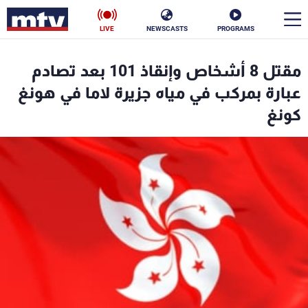
LIVE
NEWSCASTS
PROGRAMS
en
مقتل 8 أشخاص وإنقاذ 101 بعد تصادم
الأخبار
عبارة بمركب في مياه جزيرة لاما في هونغ
كونغ
سياسة
ناس
إقتصاد
فن
منوعات
رياضة
كأس العالم
البرامج
جدول البرامج