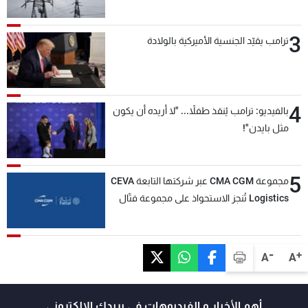
3
ترامب يقيّد الجنسية الأميركية بالولادة
4
بالفيديو: ترامب يُنقذ طفلاً... "لا أريده أن يكون
مثل بايدن"!
5
مجموعة CMA CGM عبر شركتها التابعة CEVA
Logistics تُنجز الاستحواذ على مجموعة فتّال
-
+
A
A
أهم الأخبار و الفيديوهات في بريدك الالكتروني