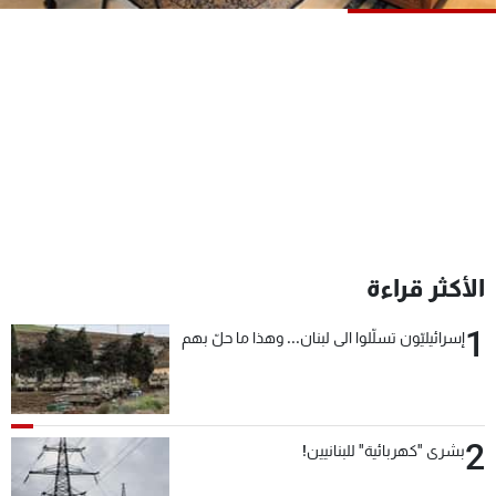
شاهد البرامج
الترددات
عن MTV
وظائف
الإنـتـاج
تواصل معنا
لاعلاناتكم
شروط الإسـتخدام
سياسة الخصوصية
الأكثر قراءة
1
إسرائيليّون تسلّلوا الى لبنان... وهذا ما حلّ بهم
2
بشرى "كهربائية" للبنانيين!