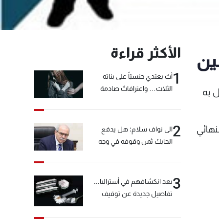
الأكثر قراءة
ين
1
أبٌ يعتدي جنسيّاً على بناته
الثلاث… واعترافاتٌ صادمة
ل به
2
نهائي
الى نواف سلام: هل يدفع
الحايك ثمن وقوفه في وجه
خيّاط؟
3
بعد انكشافهم في أستراليا...
تفاصيل جديدة عن توقيف
"شبكة الكوكايين"