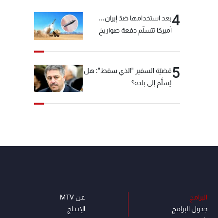
4
بعد استخدامها ضدّ إيران...
أميركا تتسلّم دفعة صواريخ
كبيرة!
5
قضيّة السفير "الذي سقط": هل
يُسلَّم إلى بلده؟
البرامج
عن MTV
جدول البرامج
الإنـتـاج