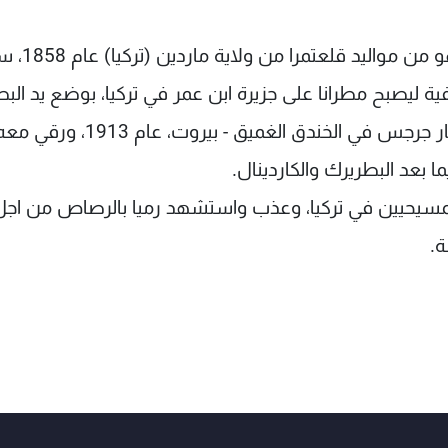
والجدير بالذكر ان الشهيد المطران ميخائيل ملكي هو من
لى الدرجة الاسقفية ليصبح مطرانا على جزيرة ابن عمر في تركيا، بوضع يد ال
مار اغناطيوس افرام الثاني رحماني، في كاتدرائية مار جرجس في الخندق الغمي
ا بعد البطريرك والكاردينال.
بالمسيحيين في تركيا، وعذب واستشهد رميا بالرصاص من اجل