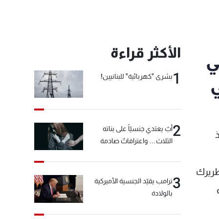
الأكثر قراءة
ي
1
بشرى "كهربائية" للبنانيين!
ي
2
أبٌ يعتدي جنسيّاً على بناته
الثلاث… واعترافاتٌ صادمة
طريرك
3
ترامب يقيّد الجنسية الأميركية
بالولادة