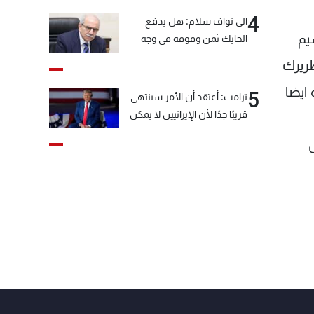
4
الى نواف سلام: هل يدفع
 مواليد قلعتمرا من ولاية ماردين (تركيا) عام 1858، سيم
الحايك ثمن وقوفه في وجه
خيّاط؟
بطريرك
ق - بيروت، عام 1913، ورقي معه ايضا
5
ترامب: أعتقد أن الأمر سينتهي
قريبًا جدًا لأن الإيرانيين لا يمكن
أن يستمروا على هذا الحال