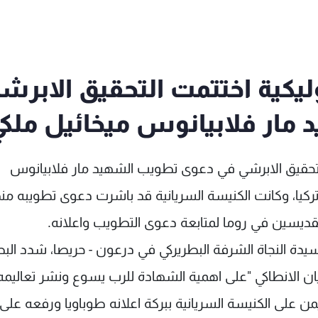
ليكية اختتمت التحقيق الابرش
ار فلابيانوس ميخائيل ملك
 التحقيق الابرشي في دعوى تطويب الشهيد مار فلابيانوس
ركيا، وكانت الكنيسة السريانية قد باشرت دعوى تطويبه منذ
ديسين في روما لمتابعة دعوى التطويب واعلانه.
يدة النجاة الشرفة البطريركي في درعون - حريصا، شدد الب
ن الانطاكي "على اهمية الشهادة للرب يسوع ونشر تعاليمه
يمن على الكنيسة السريانية ببركة اعلانه طوباويا ورفعه على