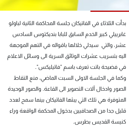
شاهد البرامج
الترددات
بدأت الثلاثاء في الفاتيكان جلسة المحاكمة الثانية لباولو
عن MTV
وظائف
غابرييلي كبير الخدم السابق للبابا بنديكتوس السادس
الإنـتـاج
تواصل معنا
عشر، والتي سيدلي خلالها باقواله في التهم الموجهة
لاعلاناتكم
شروط الإسـتخدام
سياسة الخصوصية
اليه بتسريب عشرات الوثائق السرية الى وسائل الاعلام
في فضيحة باتت تعرف باسم "فاتيليكس".
وكما في الجلسة الاولى السبت الماضي، منع التقاط
الصور وادخال آلات التصوير الى القاعة. والصور الوحيدة
المتوفرة هي تلك التي يبثها الفاتيكان بينما سمح لعدد
قليل جدا من الصحافيين بدخول المحكمة الواقعة وراء
كنيسة القديس بطرس.