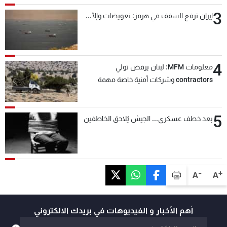
3
إيران ترفع السقف في هرمز: تعويضات وإلّا...
4
معلومات MFM: لبنان يرفض تولي
contractors وشركات أمنية خاصة مهمة
التحقق من نزع سلاح "حزب الله"
5
بعد خطف عسكري... الجيش يُلاحق الخاطفين
-
+
A
A
أهم الأخبار و الفيديوهات في بريدك الالكتروني