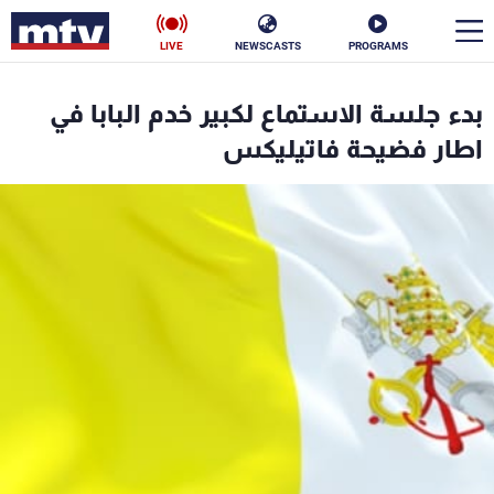
LIVE
NEWSCASTS
PROGRAMS
en
بدء جلسة الاستماع لكبير خدم البابا في
الأخبار
اطار فضيحة فاتيليكس
سياسة
ناس
إقتصاد
فن
منوعات
رياضة
كأس العالم
البرامج
جدول البرامج