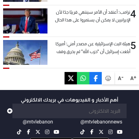
4
ترامب: أعتقد أن الأمر سينتهي قريبًا جدًا لأن
الإيرانيين لا يمكن أن يستمروا على هذا الحال
5
هيئة البث الإسرائيلية عن مصدر أمني: أميركا
أبلغت إسرائيل أن "حزب الله" لم يخرق وقف
إطلاق النار أمس في مجدل زون وطلبت منها
عدم التصعيد خشية أن يؤثر ذلك على مفاوضات
روما
-
+
A
A
أهم الأخبار و الفيديوهات في بريدك الالكتروني
@mtvlebanon
@mtvlebanonnews