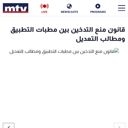
LIVE
NEWSCASTS
PROGRAMS
en
قانون منع التدخين بين مطبات التطبيق
الأخبار
ومطالب التعديل
سياسة
ناس
إقتصاد
فن
منوعات
رياضة
كأس العالم
البرامج
جدول البرامج