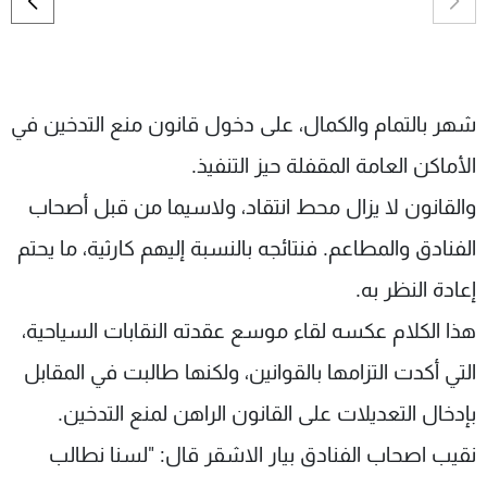
شاهد البرامج
الترددات
شهر بالتمام والكمال، على دخول قانون منع التدخين في
عن MTV
وظائف
الإنـتـاج
تواصل معنا
الأماكن العامة المقفلة حيز التنفيذ.
لاعلاناتكم
شروط الإسـتخدام
سياسة الخصوصية
والقانون لا يزال محط انتقاد، ولاسيما من قبل أصحاب
الفنادق والمطاعم. فنتائجه بالنسبة إليهم كارثية، ما يحتم
إعادة النظر به.
هذا الكلام عكسه لقاء موسع عقدته النقابات السياحية،
التي أكدت التزامها بالقوانين، ولكنها طالبت في المقابل
بإدخال التعديلات على القانون الراهن لمنع التدخين.
نقيب اصحاب الفنادق بيار الاشقر قال: "لسنا نطالب