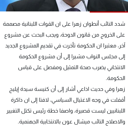
شاهد البرامج
الترددات
شدد النائب أنطوان زهرا على ان القوات اللبنانية مصممة
عن MTV
وظائف
على الخروج من قانون الدوحة، ويجب البحث عن مشروع
الإنـتـاج
تواصل معنا
آخر، معتبرا ان الحكومة تأخرت في تقديم المشروع الجديد
لاعلاناتكم
شروط الإسـتخدام
سياسة الخصوصية
إلى مجلس النواب مشيرا إلى أن مشروع الحكومة
الانتخابي يضرب صحة التمثيل ومفصل على قياس
الحكومة.
زهرا وفي حديث اذاعي أشار إلى أن كنيسة سيدة إيليج
أقفلت في وجه الاغتيال السياسي، لافتا إلى ان ذاكرة
اللبنانيين ليست قصيرة، واصفا خطة رئيس تكتل التغيير
والاصلاح النائب ميشال عون بالانتخابية الجهنمية.