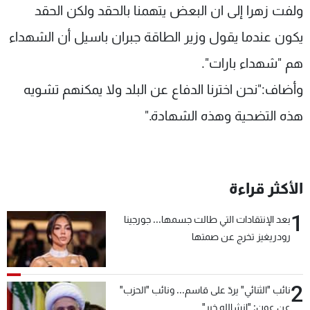
ولفت زهرا إلى ان البعض يتهمنا بالحقد ولكن الحقد
يكون عندما يقول وزير الطاقة جبران باسيل أن الشهداء
هم "شهداء بارات".
وأضاف:"نحن اخترنا الدفاع عن البلد ولا يمكنهم تشويه
هذه التضحية وهذه الشهادة."
الأكثر قراءة
1
بعد الإنتقادات التي طالت جسمها... جورجينا
رودريغيز تخرج عن صمتها
2
نائب "الثنائي" يردّ على قاسم... ونائب "الحزب"
عن عون: "انشالله خير"