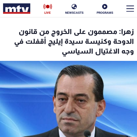
LIVE
NEWSCASTS
PROGRAMS
en
زهرا: مصممون على الخروج من قانون
الأخبار
الدوحة وكنيسة سيدة إيليج أقفلت في
وجه الاغتيال السياسي
سياسة
ناس
إقتصاد
فن
منوعات
رياضة
كأس العالم
البرامج
جدول البرامج