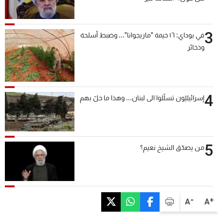
3
في بوداي: ١٦ خيمة "ماريجوانا"... وضبط أسلحة
وذخائر
4
إسرائيليّون تسلّلوا الى لبنان... وهذا ما حلّ بهم
5
من يصدّق الشيخ نعيم؟
-
+
A
A