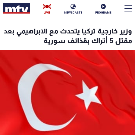
LIVE
NEWSCASTS
PROGRAMS
en
وزير خارجية تركيا يتحدث مع الابراهيمي بعد
الأخبار
مقتل 5 أتراك بقذائف سورية
سياسة
ناس
إقتصاد
فن
منوعات
رياضة
كأس العالم
البرامج
جدول البرامج