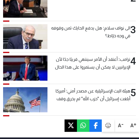
3
الى نواف سلام: هل يدفع الحايك ثمن وقوفه
في وجه خيّاط؟
4
ترامب: أعتقد أن الأمر سينتهي قريبًا جدًا لأن
الإيرانيين لا يمكن أن يستمروا على هذا الحال
5
هيئة البث الإسرائيلية عن مصدر أمني: أميركا
أبلغت إسرائيل أن "حزب الله" لم يخرق وقف
إطلاق النار أمس في مجدل زون وطلبت منها
عدم التصعيد خشية أن يؤثر ذلك على مفاوضات
روما
-
+
A
A