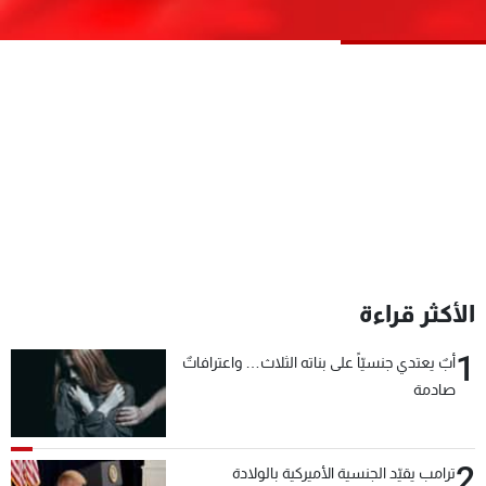
شاهد البرامج
الترددات
عن MTV
وظائف
الإنـتـاج
تواصل معنا
لاعلاناتكم
شروط الإسـتخدام
سياسة الخصوصية
الأكثر قراءة
1
أبٌ يعتدي جنسيّاً على بناته الثلاث… واعترافاتٌ
صادمة
2
ترامب يقيّد الجنسية الأميركية بالولادة