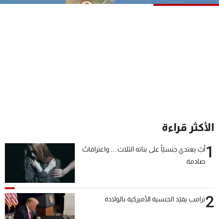
شاهد البرامج
الترددات
عن MTV
وظائف
الإنـتـاج
تواصل معنا
لاعلاناتكم
شروط الإسـتخدام
سياسة الخصوصية
الأكثر قراءة
1
أبٌ يعتدي جنسيّاً على بناته الثلاث… واعترافاتٌ
صادمة
2
ترامب يقيّد الجنسية الأميركية بالولادة