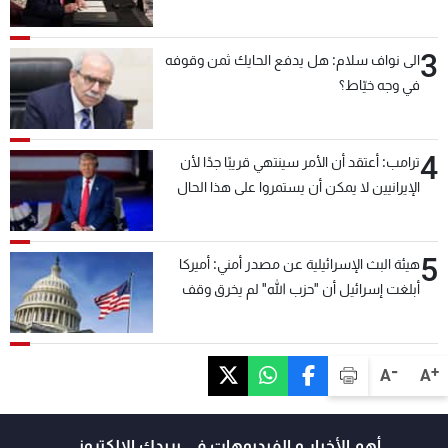
3
الى نواف سلام: هل يدفع الحايك ثمن وقوفه
في وجه خيّاط؟
4
ترامب: أعتقد أن الأمر سينتهي قريبًا جدًا لأن
الإيرانيين لا يمكن أن يستمروا على هذا الحال
5
هيئة البث الإسرائيلية عن مصدر أمني: أميركا
أبلغت إسرائيل أن "حزب الله" لم يخرق وقف
إطلاق النار أمس في مجدل زون وطلبت منها
عدم التصعيد خشية أن يؤثر ذلك على مفاوضات
روما
-
+
A
A
أهم الأخبار و الفيديوهات في بريدك الالكتروني