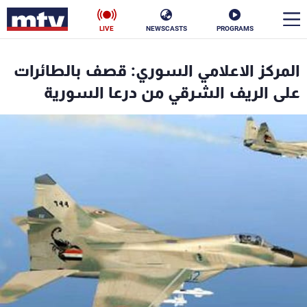
LIVE
NEWSCASTS
PROGRAMS
en
المركز الاعلامي السوري: قصف بالطائرات
الأخبار
على الريف الشرقي من درعا السورية
سياسة
ناس
إقتصاد
فن
منوعات
رياضة
كأس العالم
البرامج
جدول البرامج