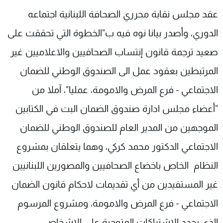
شاهد البرامج
عقد مجلس نقابة محرري الصحافة اللبنانية اجتماعه
الترددات
الدوري، وأصدر بيانا نوه فيه ب"الخطوة التي تحققت على
صعيد ترجمة قانون إنتساب الصحافيين والاعلاميين غير
عن MTV
وظائف
الإنـتـاج
تواصل معنا
المرتبطين بعقود عمل الى الصندوق الوطني للضمان
لاعلاناتكم
شروط الإسـتخدام
الاجتماعي - فرع المرض والامومة، عمليا"، آملا من
سياسة الخصوصية
"أعضاء مجلس ادارة صندوق الضمان البت في الكتابين
الموجهين من المدير العام للصندوق الوطني للضمان
الاجتماعي الدكتور محمد كركي، وهما يتعلقان بمشروع
النظام الخاص باخضاع الصحافيين والمصورين اللبنانيين
غير المستفيدين من أي تقديمات لاحكام قانون الضمان
الاجتماعي - فرع المرض والامومة، ومشروع المرسوم
الذي يحدد الاشتراكات المتوجبة على الاشخاص