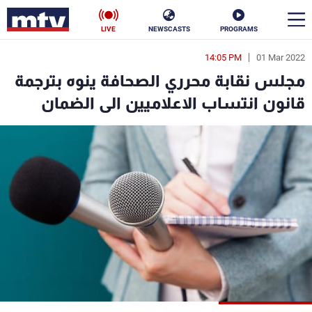
LIVE
NEWSCASTS
PROGRAMS
14:05 PM
01 Mar 2022
en
مجلس نقابة محرري الصحافة ينوه بترجمة
الأخبار
قانون انتساب الاعلاميين الى الضمان
سياسة
ناس
إقتصاد
فن
منوعات
رياضة
كأس العالم
البرامج
جدول البرامج