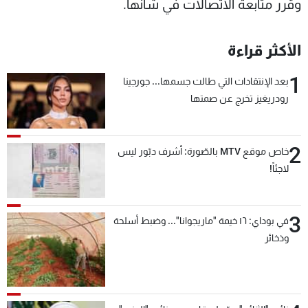
وقرر متابعة الاتصالات في شأنها.
الأكثر قراءة
1
بعد الإنتقادات التي طالت جسمها... جورجينا
رودريغيز تخرج عن صمتها
2
خاص موقع MTV بالصّورة: أشرف دبّور ليس
لاجئاً!
3
في بوداي: ١٦ خيمة "ماريجوانا"... وضبط أسلحة
وذخائر