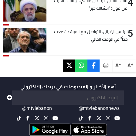
4
نائب "الثنائي" يردّ على قاسم... ونائب "الحزب"
عن عون: "انشالله خير"
5
الرئيس الإيراني: التواصل مع المرشد "صعب
جداً" في الوقت الحالي
-
+
A
A
أهم الأخبار و الفيديوهات في بريدك الالكتروني
@mtvlebanon
@mtvlebanonnews