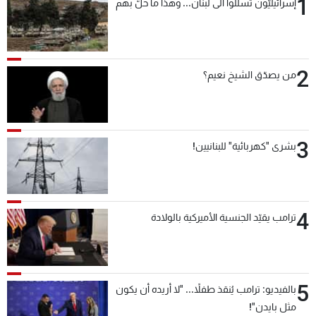
1
إسرائيليّون تسلّلوا الى لبنان... وهذا ما حلّ بهم
2
من يصدّق الشيخ نعيم؟
3
بشرى "كهربائية" للبنانيين!
4
ترامب يقيّد الجنسية الأميركية بالولادة
5
بالفيديو: ترامب يُنقذ طفلاً... "لا أريده أن يكون
مثل بايدن"!