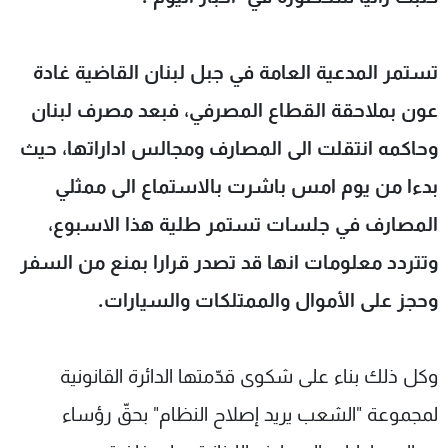
شاهد البرامج
الترددات
تستمر المدعية العامة في جبل لبنان القاضية غادة
عون بملاحقة القطاع المصرفي، فبعد مصرف لبنان
عن MTV
وظائف
الإنـتـاج
تواصل معنا
وحاكمه انتقلت الى المصارف ومجالس اداراتها، حيث
لاعلاناتكم
شروط الإسـتخدام
سياسة الخصوصية
بدءا من يوم امس باشرت بالاستماع الى ممثلي
المصارف في جلسات تستمر طلية هذا الاسبوع،
وتتردد معلومات انها قد تصدر قرارا بمنع من السفر
وحجز على الأموال والممتلكات والسيارات.
وكل ذلك بناء على شكوى قدّمتها الدائرة القانونية
لمجموعة "الشعب يريد إصلاح النظام" بحقّ رؤساء