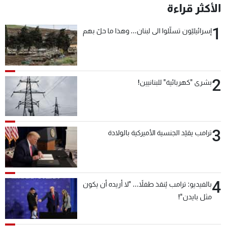
الأكثر قراءة
1
إسرائيليّون تسلّلوا الى لبنان... وهذا ما حلّ بهم
2
بشرى "كهربائية" للبنانيين!
3
ترامب يقيّد الجنسية الأميركية بالولادة
4
بالفيديو: ترامب يُنقذ طفلاً... "لا أريده أن يكون
مثل بايدن"!