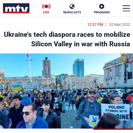
LIVE
NEWSCASTS
PROGRAMS
12:57 PM
02 Mar 2022
en
Ukraine's tech diaspora races to mobilize
الأخبار
Silicon Valley in war with Russia
سياسة
ناس
إقتصاد
فن
منوعات
رياضة
كأس العالم
البرامج
جدول البرامج