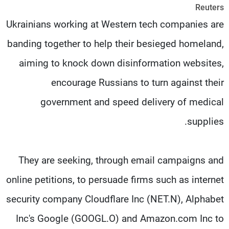
Reuters
شاهد البرامج
Ukrainians working at Western tech companies are
الترددات
banding together to help their besieged homeland,
عن MTV
وظائف
aiming to knock down disinformation websites,
الإنـتـاج
تواصل معنا
لاعلاناتكم
شروط الإسـتخدام
encourage Russians to turn against their
سياسة الخصوصية
government and speed delivery of medical
supplies.
They are seeking, through email campaigns and
online petitions, to persuade firms such as internet
security company Cloudflare Inc (NET.N), Alphabet
Inc's Google (GOOGL.O) and Amazon.com Inc to