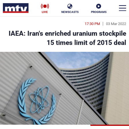
LIVE
NEWSCASTS
PROGRAMS
17:30 PM
03 Mar 2022
en
IAEA: Iran's enriched uranium stockpile
الأخبار
15 times limit of 2015 deal
سياسة
ناس
إقتصاد
فن
منوعات
رياضة
كأس العالم
البرامج
جدول البرامج