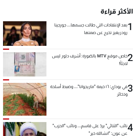
شاهد البرامج
الأكثر قراءة
الترددات
1
بعد الإنتقادات التي طالت جسمها... جورجينا
رودريغيز تخرج عن صمتها
عن MTV
وظائف
الإنـتـاج
تواصل معنا
لاعلاناتكم
شروط الإسـتخدام
سياسة الخصوصية
2
خاص موقع MTV بالصّورة: أشرف دبّور ليس
لاجئاً!
3
في بوداي: ١٦ خيمة "ماريجوانا"... وضبط أسلحة
وذخائر
4
نائب "الثنائي" يردّ على قاسم... ونائب "الحزب"
عن عون: "انشالله خير"