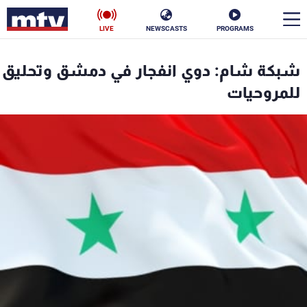
LIVE
NEWSCASTS
PROGRAMS
en
شبكة شام: دوي انفجار في دمشق وتحليق
الأخبار
للمروحيات
سياسة
ناس
إقتصاد
فن
منوعات
رياضة
كأس العالم
البرامج
جدول البرامج