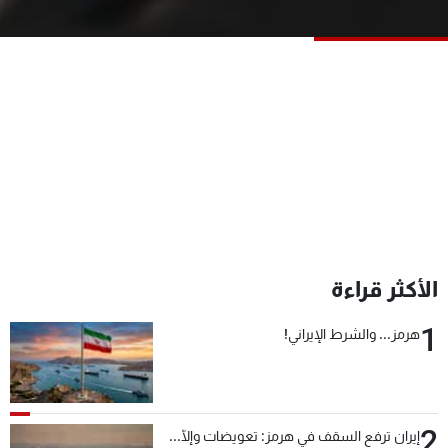
شاهد البرامج
الترددات
عن MTV
وظائف
الإنـتـاج
تواصل معنا
لاعلاناتكم
شروط الإسـتخدام
سياسة الخصوصية
الأكثر قراءة
1
هرمز... والشرط الإيراني!
2
إيران ترفع السقف في هرمز: تعويضات وإلّا...