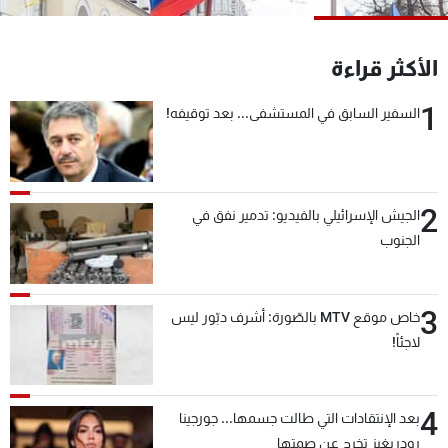
شاهد البرامج
الترددات
الأكثر قراءة
1
السفير السابق في المستشفى... بعد توقيفه!
عن MTV
وظائف
الإنـتـاج
تواصل معنا
لاعلاناتكم
شروط الإسـتخدام
سياسة الخصوصية
2
الجيش الإسرائيلي بالفيديو: تدمير نفق في
الجنوب
3
خاص موقع MTV بالصّورة: أشرف دبّور ليس
لاجئاً!
4
بعد الإنتقادات التي طالت جسمها... جورجينا
رودريغيز تخرج عن صمتها