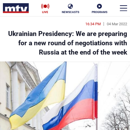
LIVE
NEWSCASTS
PROGRAMS
16:34 PM
04 Mar 2022
en
Ukrainian Presidency: We are preparing
الأخبار
for a new round of negotiations with
Russia at the end of the week
سياسة
ناس
إقتصاد
فن
منوعات
رياضة
كأس العالم
البرامج
جدول البرامج