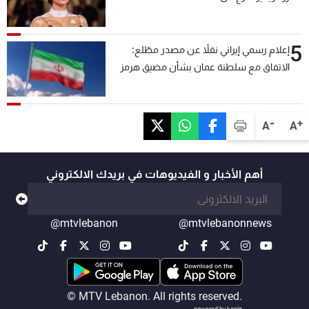
5
إعلام رسمي إيراني نقلاً عن مصدر مطّلع:
الاتفاق مع سلطنة عمان بشأن مضيق هرمز
سيتأجل ما دامت أميركا تهدد إيران
-
+
A
A
أهم الأخبار و الفيديوهات في بريدك الالكتروني
@mtvlebanon
@mtvlebanonnews
© MTV Lebanon. All rights reserved.
powered by koein