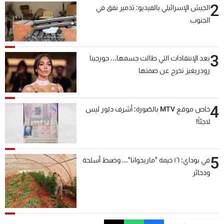
2
الجيش الإسرائيلي بالفيديو: تدمير نفق في
الجنوب
3
بعد الإنتقادات التي طالت جسمها... جورجينا
رودريغيز تخرج عن صمتها
4
خاص موقع MTV بالصّورة: أشرف دبّور ليس
لاجئاً!
5
في بوداي: ١٦ خيمة "ماريجوانا"... وضبط أسلحة
وذخائر