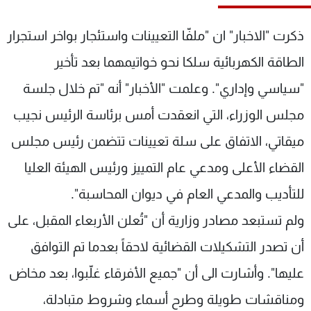
شاهد البرامج
الترددات
ذكرت "الاخبار" ان "ملفّا التعيينات واستئجار بواخر استجرار
الطاقة الكهربائية سلكا نحو خواتيمهما بعد تأخير
عن MTV
وظائف
"سياسي وإداري". وعلمت "الأخبار" أنه "تم خلال جلسة
الإنـتـاج
تواصل معنا
لاعلاناتكم
شروط الإسـتخدام
مجلس الوزراء، التي انعقدت أمس برئاسة الرئيس نجيب
سياسة الخصوصية
ميقاتي، الاتفاق على سلة تعيينات تتضمن رئيس مجلس
القضاء الأعلى ومدعي عام التمييز ورئيس الهيئة العليا
للتأديب والمدعي العام في ديوان المحاسبة".
ولم تستبعد مصادر وزارية أن "تُعلن الأربعاء المقبل، على
أن تصدر التشكيلات القضائية لاحقاً بعدما تم التوافق
عليها". وأشارت الى أن "جميع الأفرقاء غلّبوا، بعد مخاض
ومناقشات طويلة وطرح أسماء وشروط متبادلة،