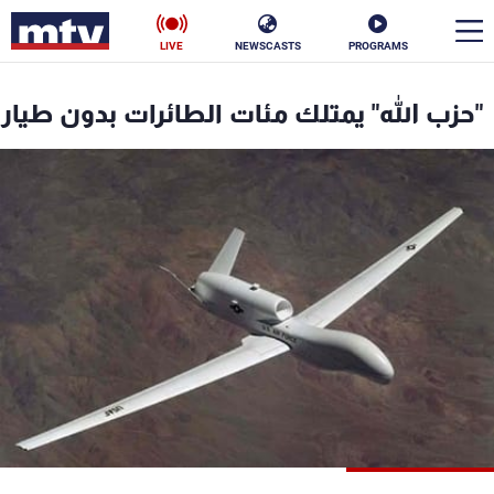
LIVE
NEWSCASTS
PROGRAMS
en
"حزب الله" يمتلك مئات الطائرات بدون طيار
الأخبار
سياسة
ناس
إقتصاد
فن
منوعات
رياضة
كأس العالم
البرامج
جدول البرامج