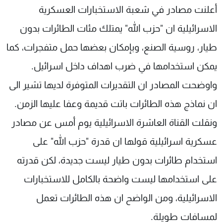
أعلنت مصادر في شعبة الاستخبارات العسكرية
شاهد البرامج
الترددات
الاسرائيلية ان "حزب الله" يمتلك مئات الطائرات بدون
طيار، روسية الصنع، وبإمكان بعضها حمل متفجرات، كما
عن MTV
وظائف
يمكن استخدامها في ضرب اهداف داخل اسرائيل.
الإنـتـاج
تواصل معنا
لاعلاناتكم
شروط الإسـتخدام
واوضحت المصادر ان التقديرات المتوفرة لديها تشير الى
سياسة الخصوصية
ان نماذج هذه الطائرات باتت قديمة وعفا عليها الزمن.
ونقلت القناة العاشرة الاسرائيلية يوم أمس عن مصادر
عسكرية اسرائيلية قولها ان قدرة "حزب الله" على
استخدام طائرات بدون طيار ليست جديدة، لكن قدرته
على استخدامها ليست واضحة بالكامل للاستخبارات
الاسرائيلية، ومن الواضح ان هذه الطائرات تعمل
لمسافات طويلة.