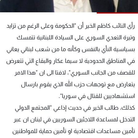
شاهد البرامج
الترددات
رأى النائب كاظم الخير أن "الحكومة وعلى الرغم من تزايد
عن MTV
وظائف
وتيرة التعدي السوري على السيادة اللبنانية تتمسك
الإنـتـاج
تواصل معنا
بسياسية النأي بالنفس وكأنه ما من شعب لبناني يعاني
لاعلاناتكم
شروط الإسـتخدام
سياسة الخصوصية
في المناطق الحدودية لا سيما عكار والبقاع التي تتعرض
للقصف من الجانب السوري"، لافتا الى ان "هذا الامر
يتعارض مع توجهات حزب الله الذي يقوم بارسال
استشهاديين للقتال في سوريا".
كذلك، طالب الخير في حديث إذاعي "المجتمع الدولي
التدخل لمساعدة اللاجئين السوريين في لبنان ان عبر
تأمين مساعدات اقتصادية او تأمين حماية للمواطنين