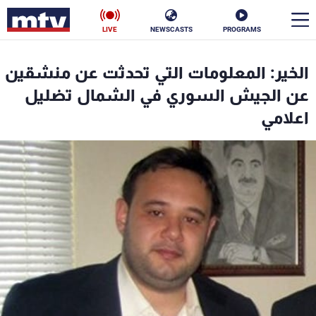
LIVE
NEWSCASTS
PROGRAMS
en
الخير: المعلومات التي تحدثت عن منشقين
الأخبار
عن الجيش السوري في الشمال تضليل
اعلامي
سياسة
ناس
إقتصاد
فن
منوعات
رياضة
كأس العالم
البرامج
جدول البرامج