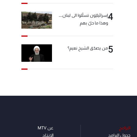
4
إسرائيليّون تسلّلوا الى لبنان...
وهذا ما حلّ بهم
5
من يصدّق الشيخ نعيم؟
البرامج
عن MTV
جدول البرامج
الإنـتـاج