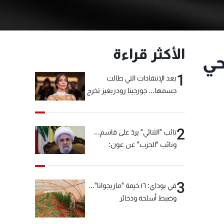
الأكثر قراءة
حي
1
بعد الإنتقادات التي طالت
جسمها... جورجينا رودريغيز تخرج
عن صمتها
2
نائب "الثنائي" يردّ على قاسم...
ونائب "الحزب" عن عون:
"انشالله خير"
3
في بوداي: ١٦ خيمة "ماريجوانا"...
وضبط أسلحة وذخائر