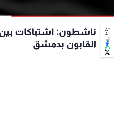
+
ناشطون: اشتباكات بين 
A
-
A
القابون بدمشق