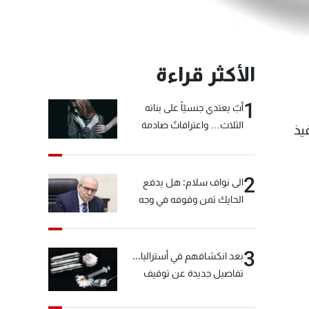
الأكثر قراءة
1
أبٌ يعتدي جنسيّاً على بناته
الثلاث… واعترافاتٌ صادمة
يش بتنفيذ
2
الى نواف سلام: هل يدفع
الحايك ثمن وقوفه في وجه
خيّاط؟
3
بعد انكشافهم في أستراليا...
تفاصيل جديدة عن توقيف
"شبكة الكوكايين"