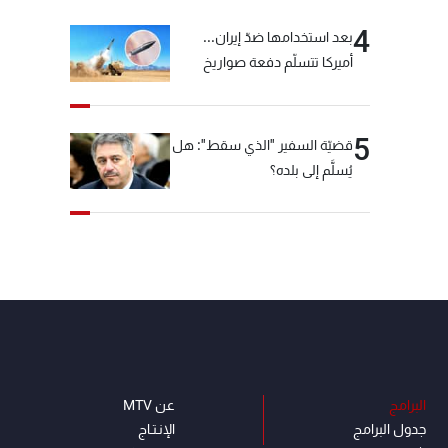
4
بعد استخدامها ضدّ إيران...
أميركا تتسلّم دفعة صواريخ
كبيرة!
5
قضيّة السفير "الذي سقط": هل
يُسلَّم إلى بلده؟
البرامج
عن MTV
جدول البرامج
الإنـتـاج