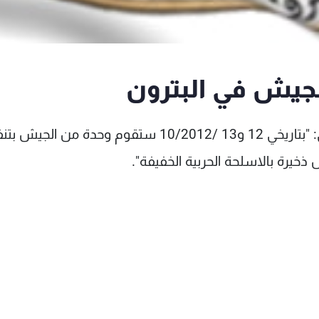
لجيش في البترون
صدر عن قيادة الجيش - مديرية التوجيه البيان الاتي: "بتاريخي 12 و13 /10/2012 ستقوم وحدة من الج
ذخيرة بالاسلحة الحربية الخفيفة".