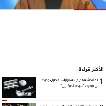
شاهد البرامج
الترددات
عن MTV
وظائف
الإنـتـاج
تواصل معنا
لاعلاناتكم
شروط الإسـتخدام
سياسة الخصوصية
الأكثر قراءة
1
بعد انكشافهم في أستراليا... تفاصيل جديدة
عن توقيف "شبكة الكوكايين"
أنفاق "حزب الله" من البقاع إلى كسروان فجبيل