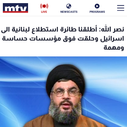
LIVE
NEWSCASTS
PROGRAMS
en
نصر الله: أطلقنا طائرة استطلاع لبنانية الى
الأخبار
اسرائيل وحلقت فوق مؤسسات حساسة
ومهمة
سياسة
ناس
إقتصاد
فن
منوعات
رياضة
كأس العالم
البرامج
جدول البرامج