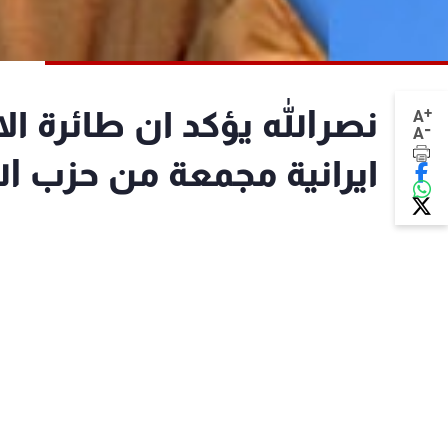
+
نصرالله يؤكد ان طائرة ا
A
-
A
ايرانية مجمعة من حزب ال