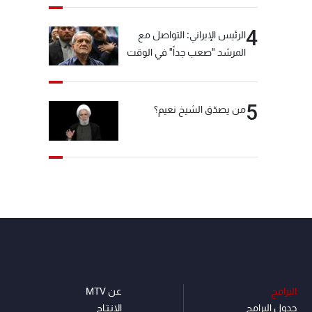
4
الرئيس الإيراني: التواصل مع
المرشد "صعب جداً" في الوقت
الحالي
5
من يصدّق الشيخ نعيم؟
البرامج
عن MTV
جدول البرامج
الإنـتـاج