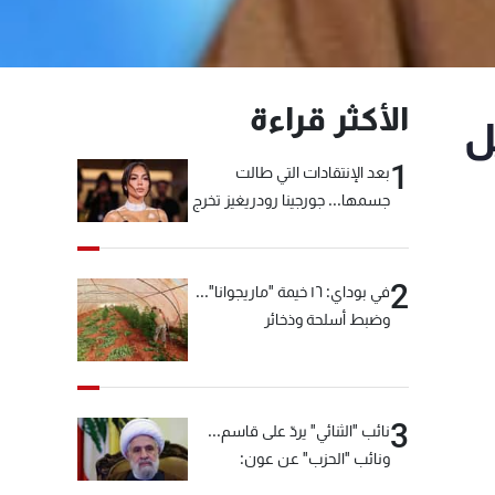
الأكثر قراءة
ل
1
بعد الإنتقادات التي طالت
جسمها... جورجينا رودريغيز تخرج
عن صمتها
2
في بوداي: ١٦ خيمة "ماريجوانا"...
وضبط أسلحة وذخائر
3
نائب "الثنائي" يردّ على قاسم...
ونائب "الحزب" عن عون:
"انشالله خير"