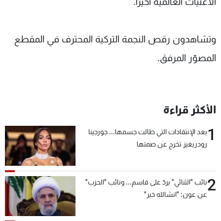
الأغنيات العالمية أخيراً.
شاهد البرامج
الترددات
وتشاهدون رقص النجمة التركية المحترف في المقطع
عن MTV
المصوّر المرفق.
وظائف
الإنـتـاج
تواصل معنا
لاعلاناتكم
شروط الإسـتخدام
سياسة الخصوصية
الأكثر قراءة
1
بعد الإنتقادات التي طالت جسمها... جورجينا
رودريغيز تخرج عن صمتها
2
نائب "الثنائي" يردّ على قاسم... ونائب "الحزب"
عن عون: "انشالله خير"