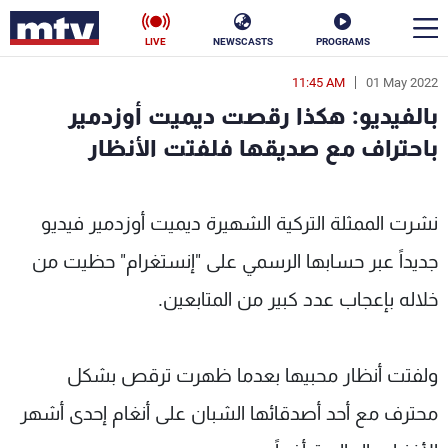
LIVE
NEWSCASTS
PROGRAMS
11:45 AM
01 May 2022
en
بالفيديو: هكذا رقصت ديميت أوزدمير
الأخبار
باحتراف مع صديقها فلفتت الأنظار
سياسة
ناس
نشرت الممثلة التركية الشهيرة ديميت أوزدمير فيديو
إقتصاد
فن
جديداً عبر حسابها الرسمي على "إنستغرام" حظيت من
منوعات
رياضة
خلاله بإعجاب عدد كبير من المتابعين.
كأس العالم
ولفتت أنظار محبيها بعدما ظهرت ترقص بشكل
محترف مع أحد أصدقائها الشبان على أنغام إحدى أشهر
البرامج
جدول البرامج