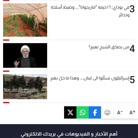
3
في بوداي: ١٦ خيمة "ماريجوانا"... وضبط أسلحة
وذخائر
4
من يصدّق الشيخ نعيم؟
5
إسرائيليّون تسلّلوا الى لبنان... وهذا ما حلّ بهم
-
+
A
A
أهم الأخبار و الفيديوهات في بريدك الالكتروني