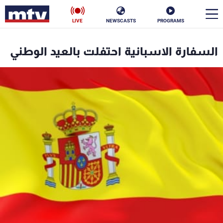
LIVE
NEWSCASTS
PROGRAMS
en
السفارة الاسبانية احتفلت بالعيد الوطني
الأخبار
سياسة
ناس
إقتصاد
فن
منوعات
رياضة
كأس العالم
البرامج
جدول البرامج