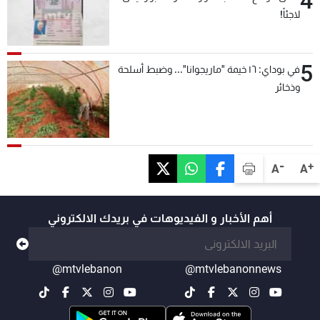
4
لاجئاً!
5
في بوداي: ١٦ خيمة "ماريجوانا"... وضبط أسلحة
وذخائر
-
+
A
A
أهم الأخبار و الفيديوهات في بريدك الالكتروني
@mtvlebanon
@mtvlebanonnews