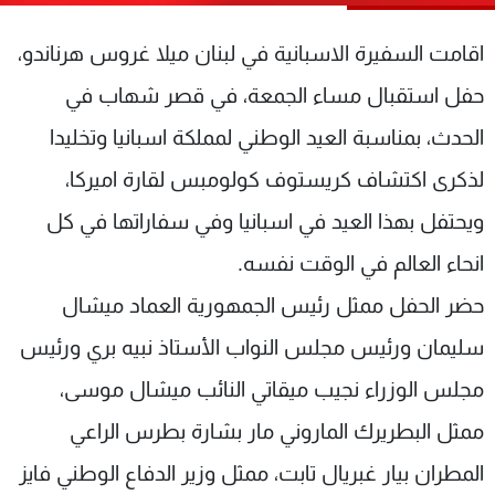
شاهد البرامج
اقامت السفيرة الاسبانية في لبنان ميلا غروس هرناندو،
الترددات
حفل استقبال مساء الجمعة، في قصر شهاب في
عن MTV
وظائف
الحدث، بمناسبة العيد الوطني لمملكة اسبانيا وتخليدا
الإنـتـاج
تواصل معنا
لاعلاناتكم
شروط الإسـتخدام
لذكرى اكتشاف كريستوف كولومبس لقارة اميركا،
سياسة الخصوصية
ويحتفل بهذا العيد في اسبانيا وفي سفاراتها في كل
انحاء العالم في الوقت نفسه.
حضر الحفل ممثل رئيس الجمهورية العماد ميشال
سليمان ورئيس مجلس النواب الأستاذ نبيه بري ورئيس
مجلس الوزراء نجيب ميقاتي النائب ميشال موسى،
ممثل البطريرك الماروني مار بشارة بطرس الراعي
المطران بيار غبريال تابت، ممثل وزير الدفاع الوطني فايز