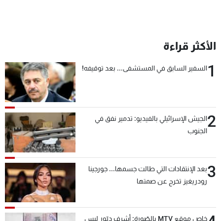
الأكثر قراءة
1
السفير السابق في المستشفى... بعد توقيفه!
2
الجيش الإسرائيلي بالفيديو: تدمير نفق في
الجنوب
3
بعد الإنتقادات التي طالت جسمها... جورجينا
رودريغيز تخرج عن صمتها
خاص موقع MTV بالصّورة: أشرف دبّور ليس