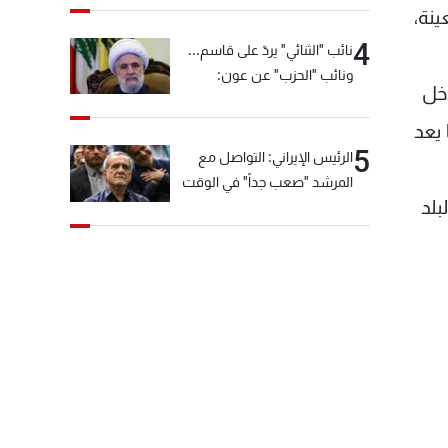
نة،
4
نائب "الثنائي" يردّ على قاسم...
ونائب "الحزب" عن عون:
دخل
"انشالله خير"
يعد
5
الرئيس الإيراني: التواصل مع
المرشد "صعب جداً" في الوقت
بلد
الحالي