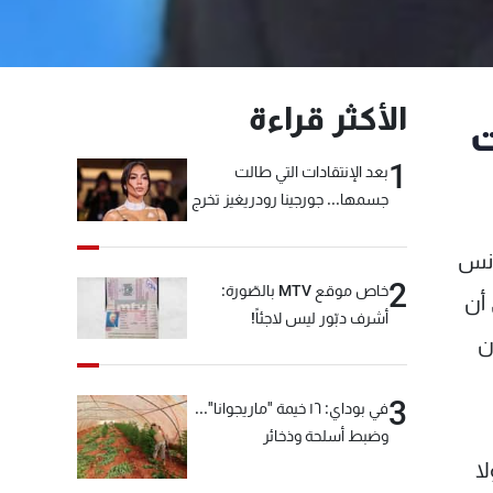
الأكثر قراءة
ت
1
بعد الإنتقادات التي طالت
جسمها... جورجينا رودريغيز تخرج
عن صمتها
انس
2
خاص موقع MTV بالصّورة:
 أن
أشرف دبّور ليس لاجئاً!
ن
3
في بوداي: ١٦ خيمة "ماريجوانا"...
وضبط أسلحة وذخائر
ا