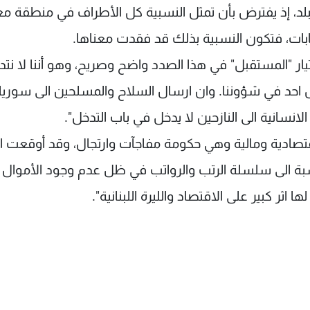
د، إذ يفترض بأن تمثل النسبية كل الأطراف في منطقة معي
خابات، فتكون النسبية بذلك قد فقدت معناها.
ر "المستقبل" في هذا الصدد واضح وصريح، وهو أننا لا نت
 احد في شؤوننا. وان ارسال السلاح والمسلحين الى سوريا 
انسانية الى النازحين لا يدخل في باب التدخل".
اقتصادية ومالية وهي حكومة مفاجآت وارتجال، وقد أوقعت ال
سبة الى سلسلة الرتب والرواتب في ظل عدم وجود الأموال
ثر كبير على الاقتصاد والليرة اللبنانية".