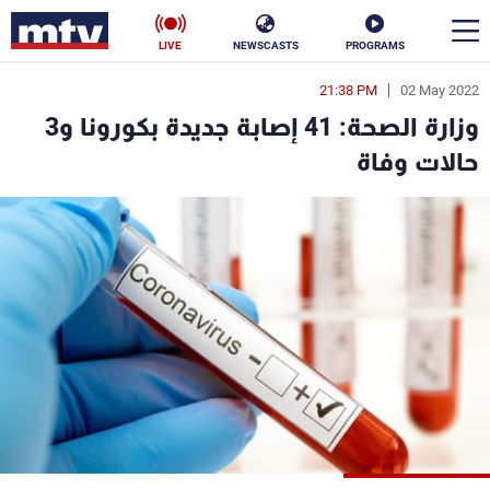
LIVE
NEWSCASTS
PROGRAMS
21:38 PM
02 May 2022
en
وزارة الصحة: 41 إصابة جديدة بكورونا و3
الأخبار
حالات وفاة
سياسة
ناس
إقتصاد
فن
منوعات
رياضة
كأس العالم
البرامج
جدول البرامج