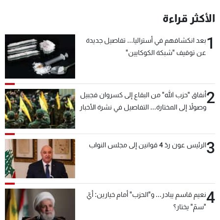
شاهد البرامج
الأكثر قراءة
الترددات
1
بعد انكشافهم في أستراليا... تفاصيل جديدة
عن توقيف "شبكة الكوكايين"
عن MTV
وظائف
الإنـتـاج
تواصل معنا
لاعلاناتكم
شروط الإسـتخدام
سياسة الخصوصية
2
أنفاق "حزب الله" من البقاع إلى كسروان فجبيل
وصولاً إلى المختارة... التفاصيل في نشرة الأخبار
بعد قليل
3
الرئيس عون ردّ 4 قوانين إلى مجلس النواب
4
نعيم قاسم يبادر... و"الحزب" أمام خيارين: أيّ
"سمّ" يختار؟