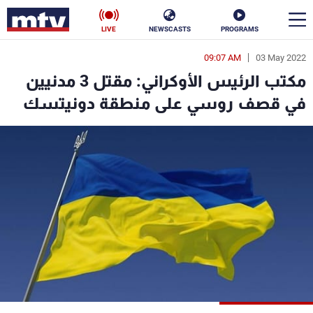
LIVE
NEWSCASTS
PROGRAMS
09:07 AM
03 May 2022
en
مكتب الرئيس الأوكراني: مقتل 3 مدنيين
الأخبار
في قصف روسي على منطقة دونيتسك
سياسة
ناس
إقتصاد
فن
منوعات
رياضة
كأس العالم
البرامج
جدول البرامج