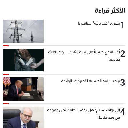
شاهد البرامج
الأكثر قراءة
الترددات
1
بشرى "كهربائية" للبنانيين!
عن MTV
وظائف
الإنـتـاج
تواصل معنا
لاعلاناتكم
شروط الإسـتخدام
2
سياسة الخصوصية
أبٌ يعتدي جنسيّاً على بناته الثلاث… واعترافاتٌ
صادمة
3
ترامب يقيّد الجنسية الأميركية بالولادة
4
الى نواف سلام: هل يدفع الحايك ثمن وقوفه
في وجه خيّاط؟