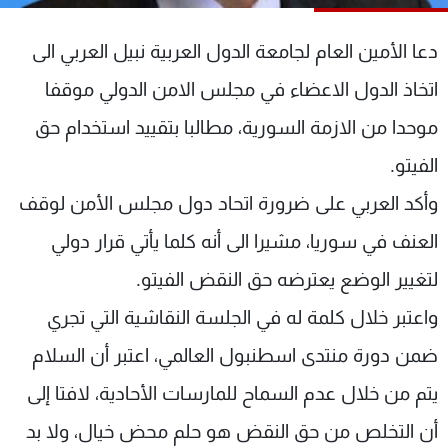
شاهد البرامج
الترددات
دعا الأمين العام لجامعة الدول العربية نبيل العربي الى
اتخاذ الدول الاعضاء في مجلس الامن الدولي موقفا
عن MTV
وظائف
موحدا من الازمة السورية، مطالبا بتقييد استخدام حق
الإنـتـاج
تواصل معنا
لاعلاناتكم
شروط الإسـتخدام
الفيتو.
سياسة الخصوصية
وأكد العربي على ضرورة اتحاد دول مجلس الأمن لوقف
العنف في سوريا، مشيرا الى أنه كلما يأتي قرار دولي
لتغيير الوضع يعترضه حق النقض الفيتو.
واعتبر خلال كلمة له في الجلسة النقاشية التي تجري
ضمن دورة منتدى اسطنبول العالمي، اعتبر أن السلام
يتم من خلال عدم السماح للمارسات الأحادية، لافتا إلى
أن التخلص من حق النقض هو حلم محض خيال، ولا بد