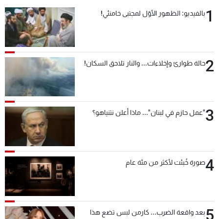
1
بالفيديو: الظهور الأوّل لمجتبى خامنئي!
2
حالة طوارئ وإخلاءات... والنار تلاحق السكان!
3
"عمل حازم في لبنان"... ماذا أعلن نتنياهو؟
4
صورة خُبئت لأكثر من مئة عام
5
بعد واقعة الضرب... كارمن لبس تضع هذا