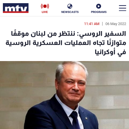
LIVE
NEWSCASTS
PROGRAMS
11:41 AM
06 May 2022
en
السفير الروسي: ننتظر من لبنان موقفًا
الأخبار
متوازنًا تجاه العمليات العسكرية الروسية
في أوكرانيا
سياسة
ناس
إقتصاد
فن
منوعات
رياضة
كأس العالم
البرامج
جدول البرامج