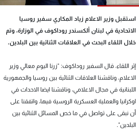
شاهد البرامج
الترددات
استقبل وزير الاعلام زياد المكاري سفير روسيا
الاتحادية في لبنان ألكسندر روداكوف في الوزارة، وتم
عن MTV
وظائف
خلال اللقاء البحث في العلاقات الثنائية بين البلدين.
الإنـتـاج
تواصل معنا
لاعلاناتكم
شروط الإسـتخدام
سياسة الخصوصية
إثر اللقاء، قال السفير روداكوف: "زرنا اليوم معالي وزير
الاعلام، وناقشنا العلاقات الثنائية بين روسيا والجمهورية
اللبنانية في مجال الاعلامي، وناقشنا ايضا الاحداث في
اوكرانيا والعملية العسكرية الروسية فيها، واتفقنا على
أن نبقى على تواصل في ما خص المسائل الثنائية بين
البلدين".