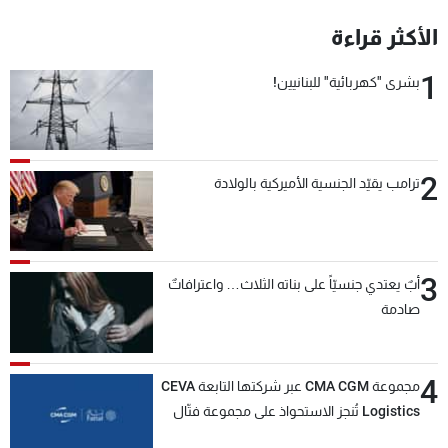
الأكثر قراءة
1
بشرى "كهربائية" للبنانيين!
2
ترامب يقيّد الجنسية الأميركية بالولادة
3
أبٌ يعتدي جنسيّاً على بناته الثلاث… واعترافاتٌ
صادمة
4
مجموعة CMA CGM عبر شركتها التابعة CEVA
Logistics تُنجز الاستحواذ على مجموعة فتّال