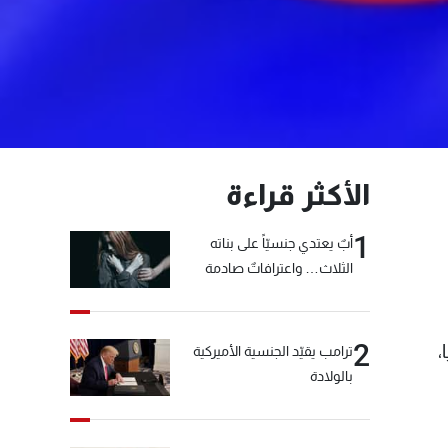
الأكثر قراءة
1
أبٌ يعتدي جنسيّاً على بناته
الثلاث… واعترافاتٌ صادمة
2
،
ترامب يقيّد الجنسية الأميركية
بالولادة