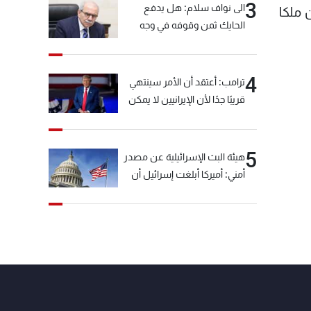
3
الى نواف سلام: هل يدفع
 ملكا
الحايك ثمن وقوفه في وجه
خيّاط؟
4
ترامب: أعتقد أن الأمر سينتهي
قريبًا جدًا لأن الإيرانيين لا يمكن
أن يستمروا على هذا الحال
5
هيئة البث الإسرائيلية عن مصدر
أمني: أميركا أبلغت إسرائيل أن
"حزب الله" لم يخرق وقف إطلاق
النار أمس في مجدل زون
وطلبت منها عدم التصعيد
خشية أن يؤثر ذلك على
مفاوضات روما