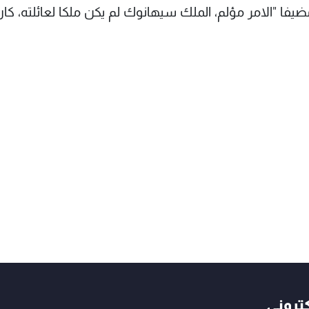
ا "الامر مؤلم، الملك سيهانوك لم يكن ملكا لعائلته، كان
كتروني