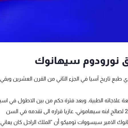
بق نورودوم سيهانوك
طبع تاريخ آسيا في الجزء الثاني من القرن العشرين وبقي
بعة علاجاته الطبية. وبعد فترة حكم من بين الاطول في اسيا
تنحى سيناهوك عن منصبه في تشرين الاول 2004 لصالح ابنه سيهاموني، عازيا قراره الى تقدمه في السن
 الامير سيسووات توميكو أن "الملك الراحل كان يعاني