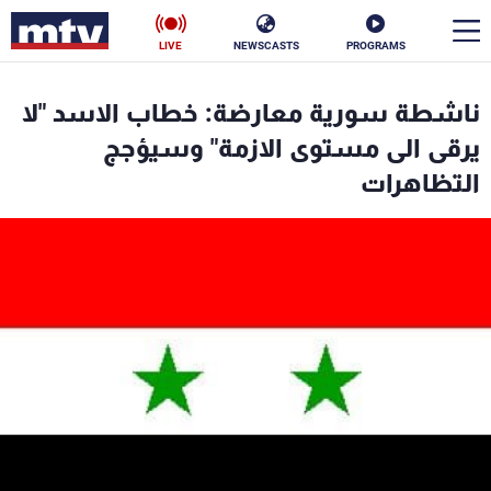
LIVE
NEWSCASTS
PROGRAMS
en
ناشطة سورية معارضة: خطاب الاسد "لا
الأخبار
يرقى الى مستوى الازمة" وسيؤجج
التظاهرات
سياسة
ناس
إقتصاد
فن
منوعات
رياضة
كأس العالم
البرامج
جدول البرامج