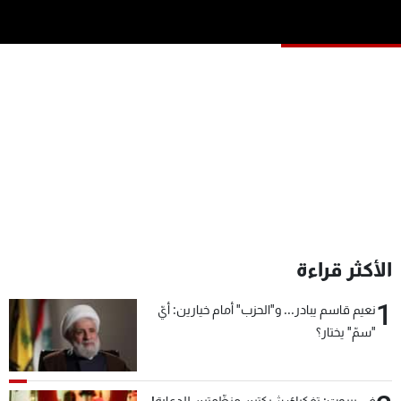
شاهد البرامج
الترددات
عن MTV
وظائف
الإنـتـاج
تواصل معنا
لاعلاناتكم
شروط الإسـتخدام
سياسة الخصوصية
الأكثر قراءة
1
نعيم قاسم يبادر... و"الحزب" أمام خيارين: أيّ
"سمّ" يختار؟
في بيروت: تفكيك شبكتين منظّمتين للدعارة!