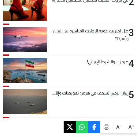
2
3
هل اقتربت عودة الرحلات المباشرة بين لبنان
وأميركا؟
4
هرمز... والشرط الإيراني!
5
إيران ترفع السقف في هرمز: تعويضات وإلّا...
-
+
A
A