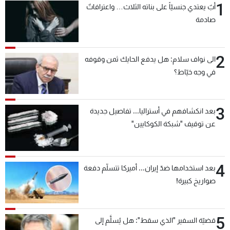
1
أبٌ يعتدي جنسيّاً على بناته الثلاث… واعترافاتٌ
صادمة
2
الى نواف سلام: هل يدفع الحايك ثمن وقوفه
في وجه خيّاط؟
3
بعد انكشافهم في أستراليا... تفاصيل جديدة
عن توقيف "شبكة الكوكايين"
4
بعد استخدامها ضدّ إيران... أميركا تتسلّم دفعة
صواريخ كبيرة!
5
قضيّة السفير "الذي سقط": هل يُسلَّم إلى