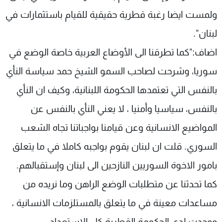
ولمست ايضا رغبة قطرية حقيقية للقيام باستثمارات في
لبنان".
اضاف:"كما تطرقنا الى الأوضاع العربية خاصة الوضع في
سوريا، وشرحت لصاحب السمو الشيخ حمد سياسة النأي
بالنفس التي تعتمدها الحكومة اللبنانية، وكيف ان النأي
بالنفس، سياسيا وأمنيا ، لا يعني النأي بالنفس عن
المواضيع الانسانية وعن قيامنا بواجباتنا تجاه الشعب
السوري. قلت ان لبنان يقوم بواجبه كاملا في ما يتعلق
بامور الاخوة السوريين النازحين الى لبنان وإستقبالهم.
كما تحدثنا عن متطلبات الوضع الراهن وما نريده من
مساعدات معينة في ما يتعلق بالمستلزمات الانسانية ،
ووجدت لدى الحكومة القطرية كل الاستعداد