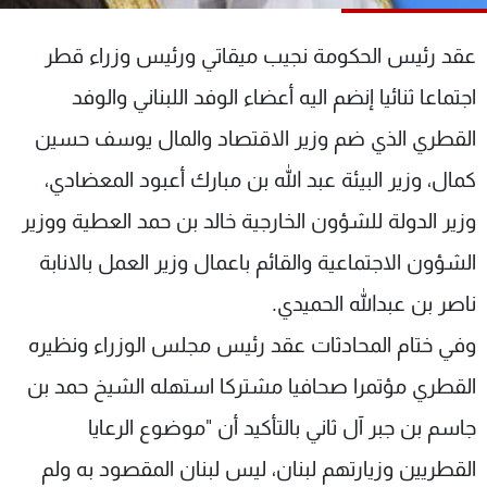
شاهد البرامج
الترددات
عقد رئيس الحكومة نجيب ميقاتي ورئيس وزراء قطر
اجتماعا ثنائيا إنضم اليه أعضاء الوفد اللبناني والوفد
عن MTV
وظائف
القطري الذي ضم وزير الاقتصاد والمال يوسف حسين
الإنـتـاج
تواصل معنا
لاعلاناتكم
شروط الإسـتخدام
كمال، وزير البيئة عبد الله بن مبارك أعبود المعضادي،
سياسة الخصوصية
وزير الدولة للشؤون الخارجية خالد بن حمد العطية ووزير
الشؤون الاجتماعية والقائم باعمال وزير العمل بالانابة
ناصر بن عبدالله الحميدي.
وفي ختام المحادثات عقد رئيس مجلس الوزراء ونظيره
القطري مؤتمرا صحافيا مشتركا استهله الشيخ حمد بن
جاسم بن جبر آل ثاني بالتأكيد أن "موضوع الرعايا
القطريين وزيارتهم لبنان، ليس لبنان المقصود به ولم