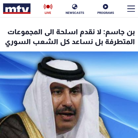
LIVE
NEWSCASTS
PROGRAMS
en
بن جاسم: لا نقدم اسلحة الى المجموعات
الأخبار
المتطرفة بل نساعد كل الشعب السوري
سياسة
ناس
إقتصاد
فن
منوعات
رياضة
كأس العالم
البرامج
جدول البرامج