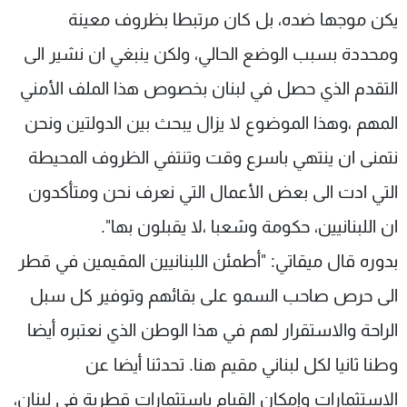
يكن موجها ضده، بل كان مرتبطا بظروف معينة
ومحددة بسبب الوضع الحالي، ولكن ينبغي ان نشير الى
التقدم الذي حصل في لبنان بخصوص هذا الملف الأمني
المهم ،وهذا الموضوع لا يزال يبحث بين الدولتين ونحن
نتمنى ان ينتهي باسرع وقت وتنتفي الظروف المحيطة
التي ادت الى بعض الأعمال التي نعرف نحن ومتأكدون
ان اللبنانيين، حكومة وشعبا ،لا يقبلون بها".
بدوره قال ميقاتي: "أطمئن اللبنانيين المقيمين في قطر
الى حرص صاحب السمو على بقائهم وتوفير كل سبل
الراحة والاستقرار لهم في هذا الوطن الذي نعتبره أيضا
وطنا ثانيا لكل لبناني مقيم هنا. تحدثنا أيضا عن
الاستثمارات وإمكان القيام باستثمارات قطرية في لبنان،