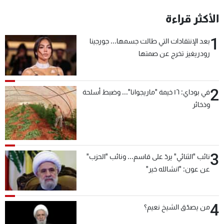
شاهد البرامج
الأكثر قراءة
الترددات
1
بعد الإنتقادات التي طالت جسمها... جورجينا
رودريغيز تخرج عن صمتها
عن MTV
وظائف
الإنـتـاج
تواصل معنا
لاعلاناتكم
شروط الإسـتخدام
سياسة الخصوصية
2
في بوداي: ١٦ خيمة "ماريجوانا"... وضبط أسلحة
وذخائر
3
نائب "الثنائي" يردّ على قاسم... ونائب "الحزب"
عن عون: "انشالله خير"
4
من يصدّق الشيخ نعيم؟