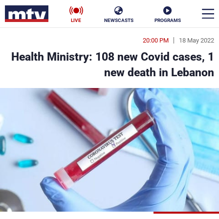
LIVE
NEWSCASTS
PROGRAMS
20:00 PM
18 May 2022
en
Health Ministry: 108 new Covid cases, 1
الأخبار
new death in Lebanon
سياسة
ناس
إقتصاد
فن
منوعات
رياضة
كأس العالم
البرامج
جدول البرامج