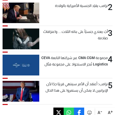
2
ترامب يقيّد الجنسية الأميركية بالولادة
3
أبٌ يعتدي جنسيّاً على بناته الثلاث… واعترافاتٌ
صادمة
4
مجموعة CMA CGM عبر شركتها التابعة CEVA
Logistics تُنجز الاستحواذ على مجموعة فتّال
5
ترامب: أعتقد أن الأمر سينتهي قريبًا جدًا لأن
الإيرانيين لا يمكن أن يستمروا على هذا الحال
-
+
A
A