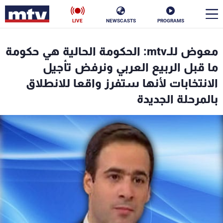
LIVE
NEWSCASTS
PROGRAMS
en
معوض للـmtv: الحكومة الحالية هي حكومة
الأخبار
ما قبل الربيع العربي ونرفض تأجيل
الانتخابات لأنها ستفرز واقعا للانطلاق
سياسة
ناس
بالمرحلة الجديدة
إقتصاد
فن
منوعات
رياضة
كأس العالم
البرامج
جدول البرامج