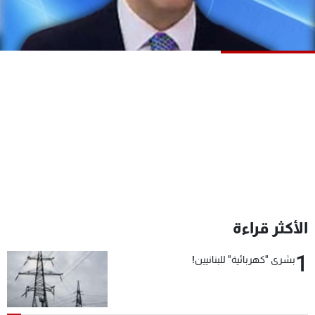
شاهد البرامج
الترددات
عن MTV
وظائف
الإنـتـاج
تواصل معنا
لاعلاناتكم
شروط الإسـتخدام
سياسة الخصوصية
الأكثر قراءة
1
بشرى "كهربائية" للبنانيين!