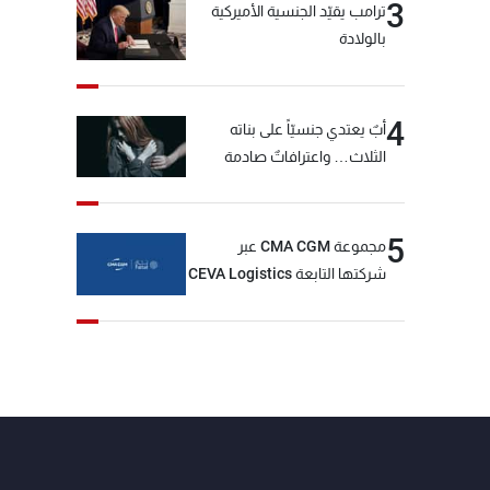
3
ترامب يقيّد الجنسية الأميركية
بالولادة
4
أبٌ يعتدي جنسيّاً على بناته
الثلاث… واعترافاتٌ صادمة
5
مجموعة CMA CGM عبر
شركتها التابعة CEVA Logistics
تُنجز الاستحواذ على مجموعة
فتّال