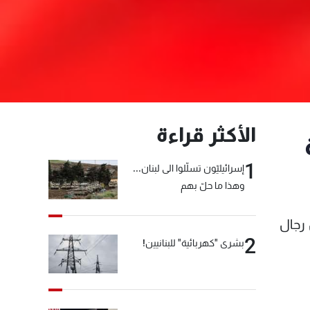
الأكثر قراءة
1
إسرائيليّون تسلّلوا الى لبنان...
وهذا ما حلّ بهم
 رجال
2
بشرى "كهربائية" للبنانيين!