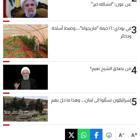
عن عون: "انشالله خير"
3
في بوداي: ١٦ خيمة "ماريجوانا"... وضبط أسلحة
وذخائر
4
من يصدّق الشيخ نعيم؟
5
إسرائيليّون تسلّلوا الى لبنان... وهذا ما حلّ بهم
-
+
A
A