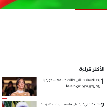
شاهد البرامج
الترددات
عن MTV
وظائف
الإنـتـاج
تواصل معنا
لاعلاناتكم
شروط الإسـتخدام
سياسة الخصوصية
الأكثر قراءة
1
بعد الإنتقادات التي طالت جسمها... جورجينا
رودريغيز تخرج عن صمتها
2
نائب "الثنائي" يردّ على قاسم... ونائب "الحزب"