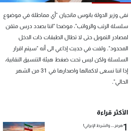
شاهد البرامج
الترددات
نفى وزير الدولة بانوس مانجيان "أي مماطلة في موضوع
سلسلة الرتب والرواتب"، موضحا "اننا بصدد درس متقن
عن MTV
وظائف
لمصادر التمويل حتى لا تطال الطبقات ذات الدخل
الإنـتـاج
تواصل معنا
لاعلاناتكم
شروط الإسـتخدام
المحدود". ولفت في حديث إذاعي الى أنه "سيتم اقرار
سياسة الخصوصية
السلسلة ولكن ليس تحت ضغط هيئة التنسيق النقابية،
إذا اننا نسعى لاكمالها واصدارها في 31 من الشهر
الحالي".
الأكثر قراءة
1
هرمز... والشرط الإيراني!