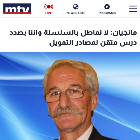
LIVE
NEWSCASTS
PROGRAMS
en
مانجيان: لا نماطل بالسلسلة واننا بصدد
الأخبار
درس متقن لمصادر التمويل
سياسة
ناس
إقتصاد
فن
منوعات
رياضة
كأس العالم
البرامج
جدول البرامج