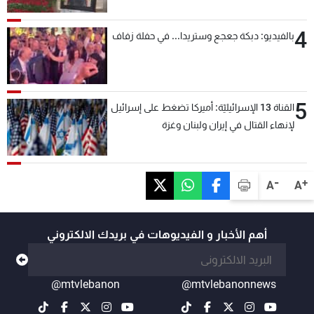
4
بالفيديو: دبكة جعجع وستريدا... في حفلة زفاف
5
القناة 13 الإسرائيليّة: أميركا تضغط على إسرائيل
لإنهاء القتال في إيران ولبنان وغزة
-
+
A
A
أهم الأخبار و الفيديوهات في بريدك الالكتروني
@mtvlebanon
@mtvlebanonnews