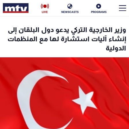
LIVE
NEWSCASTS
PROGRAMS
en
وزير الخارجية التركي يدعو دول البلقان إلى
الأخبار
إنشاء آليات استشارة لها مع المنظمات
الدولية
سياسة
ناس
إقتصاد
فن
منوعات
رياضة
كأس العالم
البرامج
جدول البرامج