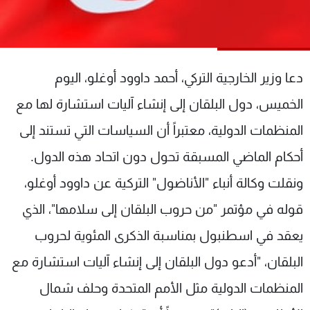
شاهد البرامج
الترددات
دعا وزير الخارجية التركي، أحمد داوود أوغلو، اليوم
عن MTV
وظائف
الإنـتـاج
تواصل معنا
الخميس، دول البلقان إلى إنشاء آليات استشارة لها مع
لاعلاناتكم
شروط الإسـتخدام
سياسة الخصوصية
المنظمات الدولية، معتبراً أن السياسات التي تستند إلى
أحكام الماضي المسبقة تحول دون اتحاد هذه الدول.
ونقلت وكالة أنباء "الأناضول" التركية عن داوود أوغلو،
قوله في مؤتمر "من حروب البلقان إلى سلامها"، الذي
يعقد في اسطنبول بمناسبة الذكرى المئوية لحروب
البلقان، "أدعو دول البلقان إلى إنشاء آليات استشارة مع
المنظمات الدولية مثل الأمم المتحدة وحلف شمال