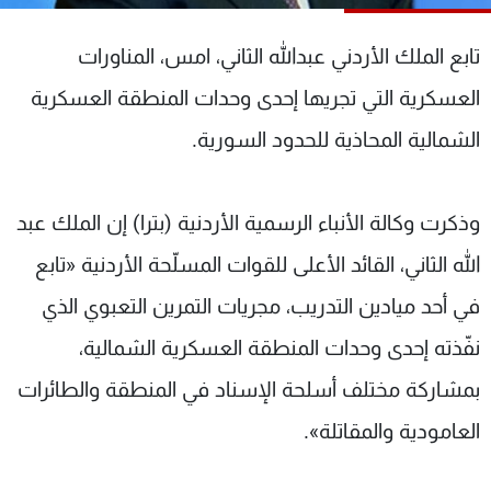
شاهد البرامج
الترددات
تابع الملك الأردني عبدالله الثاني، امس، المناورات
العسكرية التي تجريها إحدى وحدات المنطقة العسكرية
عن MTV
وظائف
الشمالية المحاذية للحدود السورية.
الإنـتـاج
تواصل معنا
لاعلاناتكم
شروط الإسـتخدام
سياسة الخصوصية
وذكرت وكالة الأنباء الرسمية الأردنية (بترا) إن الملك عبد
الله الثاني، القائد الأعلى للقوات المسلّحة الأردنية «تابع
في أحد ميادين التدريب، مجريات التمرين التعبوي الذي
نفّذته إحدى وحدات المنطقة العسكرية الشمالية،
بمشاركة مختلف أسلحة الإسناد في المنطقة والطائرات
العامودية والمقاتلة».