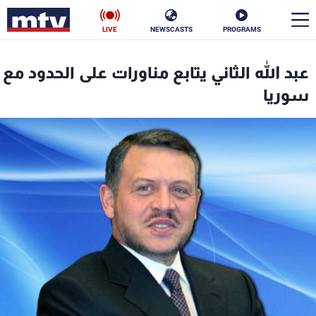
LIVE
NEWSCASTS
PROGRAMS
en
عبد الله الثاني يتابع مناورات على الحدود مع
الأخبار
سوريا
سياسة
ناس
إقتصاد
فن
منوعات
رياضة
كأس العالم
البرامج
جدول البرامج