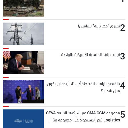
2
بشرى "كهربائية" للبنانيين!
3
ترامب يقيّد الجنسية الأميركية بالولادة
4
بالفيديو: ترامب يُنقذ طفلاً... "لا أريده أن يكون
مثل بايدن"!
5
مجموعة CMA CGM عبر شركتها التابعة CEVA
Logistics تُنجز الاستحواذ على مجموعة فتّال